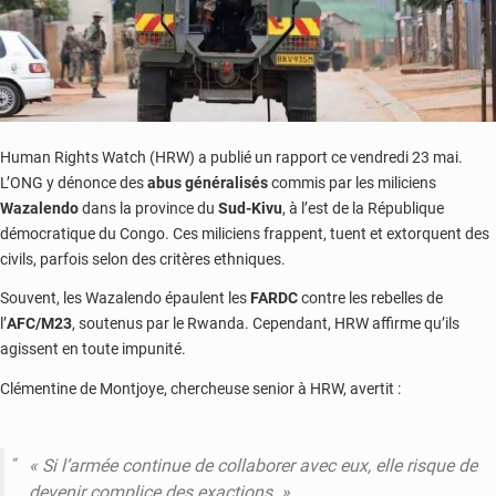
investisseurs
mondiaux
Human Rights Watch (HRW) a publié un rapport ce vendredi 23 mai.
L’ONG y dénonce des
abus généralisés
commis par les miliciens
Wazalendo
dans la province du
Sud-Kivu
, à l’est de la République
démocratique du Congo. Ces miliciens frappent, tuent et extorquent des
civils, parfois selon des critères ethniques.
Souvent, les Wazalendo épaulent les
FARDC
contre les rebelles de
l’
AFC/M23
, soutenus par le Rwanda. Cependant, HRW affirme qu’ils
agissent en toute impunité.
Clémentine de Montjoye, chercheuse senior à HRW, avertit :
« Si l’armée continue de
collaborer
avec eux, elle risque de
devenir complice des exactions. »