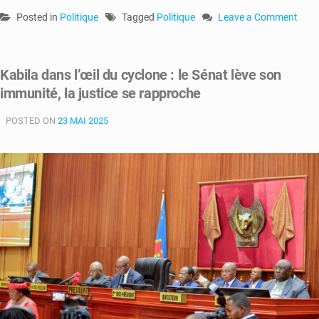
Posted in
Politique
Tagged
Politique
Leave a Comment
on
Rencontre
confidentielle
Kabila dans l’œil du cyclone : le Sénat lève son
à
immunité, la justice se rapproche
Kinshasa
:
POSTED ON
23 MAI 2025
un
message
stratégique
venu
de
Mauritanie