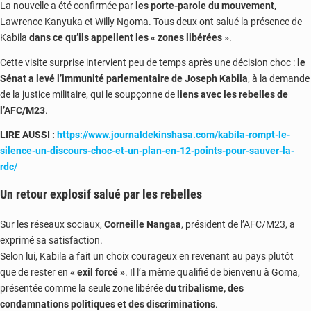
La nouvelle a été confirmée par
les porte-parole du mouvement
,
Lawrence Kanyuka et Willy Ngoma. Tous deux ont salué la présence de
Kabila
dans ce qu’ils appellent les « zones libérées »
.
Cette visite surprise intervient peu de temps après une décision choc :
le
Sénat a levé l’immunité parlementaire de Joseph Kabila
, à la demande
de la justice militaire, qui le soupçonne de
liens avec les rebelles de
l’AFC/M23
.
LIRE AUSSI :
https://www.journaldekinshasa.com/kabila-rompt-le-
silence-un-discours-choc-et-un-plan-en-12-points-pour-sauver-la-
rdc/
Un retour explosif salué par les rebelles
Sur les réseaux sociaux,
Corneille Nangaa
, président de l’AFC/M23, a
exprimé sa satisfaction.
Selon lui, Kabila a fait un choix courageux en revenant au pays plutôt
que de rester en
« exil forcé »
. Il l’a même qualifié de bienvenu à Goma,
présentée comme la seule zone libérée
du tribalisme, des
condamnations politiques et des discriminations
.