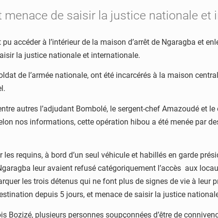
 menace de saisir la justice nationale et 
pu accéder à l’intérieur de la maison d’arrêt de Ngaragba et enle
sir la justice nationale et internationale.
n soldat de l’armée nationale, ont été incarcérés à la maison cen
l.
ntre autres l’adjudant Bombolé, le sergent-chef Amazoudé et le c
lon nos informations, cette opération hibou a été menée par de
 les requins, à bord d’un seul véhicule et habillés en garde prési
garagba leur avaient refusé catégoriquement l’accès aux locaux 
arquer les trois détenus qui ne font plus de signes de vie à leur 
estination depuis 5 jours, et menace de saisir la justice nationale
ois Bozizé, plusieurs personnes soupçonnées d’être de connivenc