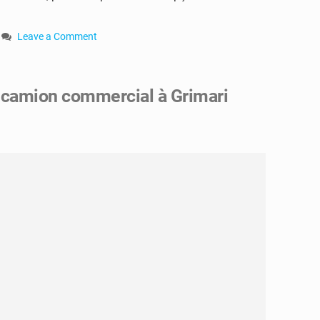
Leave a Comment
on
RCA
:
n camion commercial à Grimari
trois
soldats
FACA,
incarcérés
ont
été
enlevés
par
les
requins