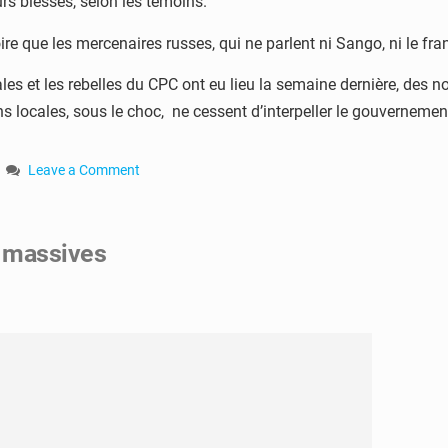
rs blessés, selon les témoins.
re que les mercenaires russes, qui ne parlent ni Sango, ni le franç
es et les rebelles du CPC ont eu lieu la semaine dernière, des n
s locales, sous le choc, ne cessent d’interpeller le gouvernement
Leave a Comment
on
RCA
:
s massives
quatre
morts
dans
un
accident
d’un
camion
commercial
à
Grimari