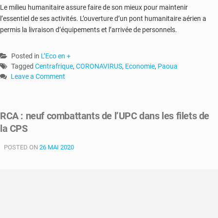
Le milieu humanitaire assure faire de son mieux pour maintenir
l’essentiel de ses activités. L’ouverture d’un pont humanitaire aérien a
permis la livraison d’équipements et l’arrivée de personnels.
Posted in
L’Eco en +
Tagged
Centrafrique
,
CORONAVIRUS
,
Economie
,
Paoua
Leave a Comment
on
RCA-
Coronavirus
RCA : neuf combattants de l’UPC dans les filets de
:
la CPS
la
crise
POSTED ON
sanitaire
26 MAI 2020
fragilise
l’économie