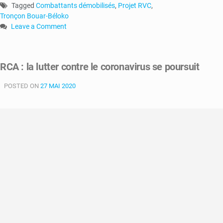
Tagged
Combattants démobilisés
,
Projet RVC
,
Tronçon Bouar-Béloko
Leave a Comment
on
RCA
:
RCA : la lutter contre le coronavirus se poursuit
des
combattants
POSTED ON
27 MAI 2020
démobilisés
bloquent
le
tronçon
Bouar-
Béloko