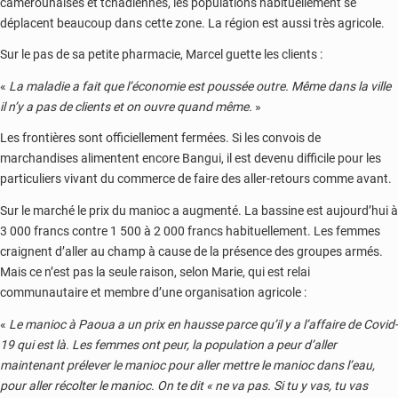
camerounaises et tchadiennes, les populations habituellement se
déplacent beaucoup dans cette zone. La région est aussi très agricole.
Sur le pas de sa petite pharmacie, Marcel guette les clients :
«
La maladie a fait que l’économie est poussée outre. Même dans la ville
il n’y a pas de clients et on ouvre quand même.
»
Les frontières sont officiellement fermées. Si les convois de
marchandises alimentent encore Bangui, il est devenu difficile pour les
particuliers vivant du commerce de faire des aller-retours comme avant.
Sur le marché le prix du manioc a augmenté. La bassine est aujourd’hui à
3 000 francs contre 1 500 à 2 000 francs habituellement. Les femmes
craignent d’aller au champ à cause de la présence des groupes armés.
Mais ce n’est pas la seule raison, selon Marie, qui est relai
communautaire et membre d’une organisation agricole :
«
Le manioc à Paoua a un prix en hausse parce qu’il y a l’affaire de Covid-
19 qui est là. Les femmes ont peur, la population a peur d’aller
maintenant prélever le manioc pour aller mettre le manioc dans l’eau,
pour aller récolter le manioc. On te dit « ne va pas. Si tu y vas, tu vas