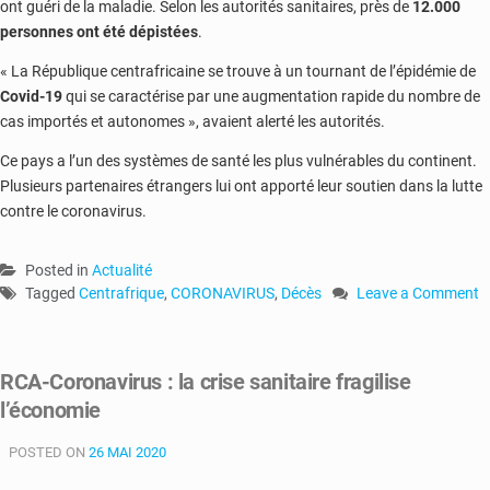
ont guéri de la maladie. Selon les autorités sanitaires, près de
12.000
personnes ont été dépistées
.
« La République centrafricaine se trouve à un tournant de l’épidémie de
Covid-19
qui se caractérise par une augmentation rapide du nombre de
cas importés et autonomes », avaient alerté les autorités.
Ce pays a l’un des systèmes de santé les plus vulnérables du continent.
Plusieurs partenaires étrangers lui ont apporté leur soutien dans la lutte
contre le coronavirus.
Posted in
Actualité
Tagged
Centrafrique
,
CORONAVIRUS
,
Décès
Leave a Comment
on
RCA-
Coronavirus
RCA-Coronavirus : la crise sanitaire fragilise
:
l’économie
premier
décès
POSTED ON
26 MAI 2020
enregistré