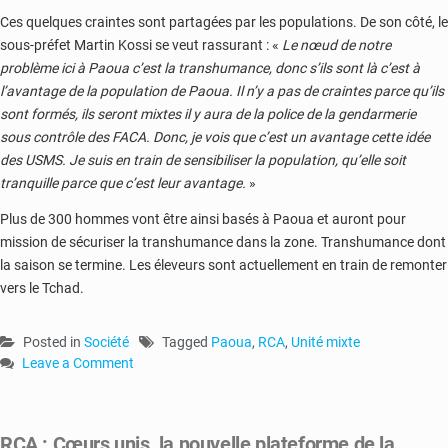
Ces quelques craintes sont partagées par les populations. De son côté, le
sous-préfet Martin Kossi se veut rassurant : «
Le nœud de notre
problème ici à Paoua c’est la transhumance, donc s’ils sont là c’est à
l’avantage de la population de Paoua. Il n’y a pas de craintes parce qu’ils
sont formés, ils seront mixtes il y aura de la police de la gendarmerie
sous contrôle des FACA. Donc, je vois que c’est un avantage cette idée
des USMS. Je suis en train de sensibiliser la population, qu’elle soit
tranquille parce que c’est leur avantage.
»
Plus de 300 hommes vont être ainsi basés à Paoua et auront pour
mission de sécuriser la transhumance dans la zone. Transhumance dont
la saison se termine. Les éleveurs sont actuellement en train de remonter
vers le Tchad.
Posted in
Société
Tagged
Paoua
,
RCA
,
Unité mixte
Leave a Comment
on
RCA
:
RCA : Cœurs unis, la nouvelle plateforme de la
Paoua