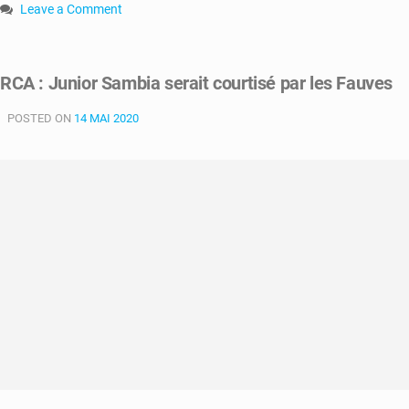
Leave a Comment
on
RCA
:
RCA : Junior Sambia serait courtisé par les Fauves
Cœurs
unis,
POSTED ON
14 MAI 2020
la
nouvelle
plateforme
de
la
majorité
présidentielle