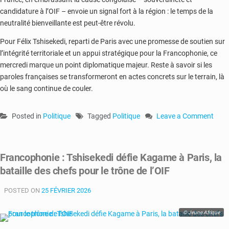
candidature à l’OIF – envoie un signal fort à la région : le temps de la
neutralité bienveillante est peut-être révolu.
Pour Félix Tshisekedi, reparti de Paris avec une promesse de soutien sur
l’intégrité territoriale et un appui stratégique pour la Francophonie, ce
mercredi marque un point diplomatique majeur. Reste à savoir si les
paroles françaises se transformeront en actes concrets sur le terrain, là
où le sang continue de couler.
Posted in
Politique
Tagged
Politique
Leave a Comment
on
Macron
reçoit
Francophonie : Tshisekedi défie Kagame à Paris, la
Tshisekedi
bataille des chefs pour le trône de l’OIF
à
l’Élysée
POSTED ON
25 FÉVRIER 2026
:
la
France
© Jeune Afrique
met