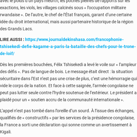
avec le poids d’un pays meurtri, les poches pleines de rapports sur les
exactions, les viols, les villages calcinés sous « l’occupation militaire
rwandaise ». De l’autre, le chef de l’État français, garant d’une certaine
idée du droit international, mais aussi partenaire historique de la région
des Grands Lacs.
LIRE AUSSI :
https://www.journaldekinshasa.com/francophonie-
tshisekedi-defie-kagame-a-paris-la-bataille-des-chefs-pour-le-trone-
de-loif/
Dès les premières bouchées, Félix Tshisekedi a levé le voile sur « l’ampleur
des défis ». Pas de langue de bois. Le message était direct : la situation
sécuritaire dans l’Est n’est pas une crise de plus, c’est une hémorragie qui
vide le corps de la nation. Et face à cette saignée, l’armée congolaise ne
peut pas lutter seule contre l’hydre soutenue de l’extérieur. Le président a
plaidé pour un « soutien accru de la communauté internationale ».
L’appel n’est pas tombé dans l’oreille d’un sourd. À l’issue des échanges,
qualifiés de « constructifs » par les services de la présidence congolaise,
la France a sorti une déclaration qui sonne comme un avertissement à
Kigali.