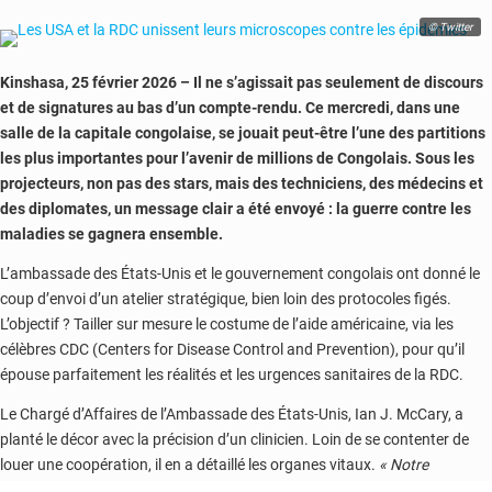
détenus
s’évadent
© Twitter
après
la
Kinshasa, 25 février 2026 – Il ne s’agissait pas seulement de discours
mort
et de signatures au bas d’un compte-rendu. Ce mercredi, dans une
du
salle de la capitale congolaise, se jouait peut-être l’une des partitions
parrain
les plus importantes pour l’avenir de millions de Congolais. Sous les
« El
projecteurs, non pas des stars, mais des techniciens, des médecins et
Mencho »
des diplomates, un message clair a été envoyé : la guerre contre les
maladies se gagnera ensemble.
L’ambassade des États-Unis et le gouvernement congolais ont donné le
coup d’envoi d’un atelier stratégique, bien loin des protocoles figés.
L’objectif ? Tailler sur mesure le costume de l’aide américaine, via les
célèbres CDC (Centers for Disease Control and Prevention), pour qu’il
épouse parfaitement les réalités et les urgences sanitaires de la RDC.
Le Chargé d’Affaires de l’Ambassade des États-Unis, Ian J. McCary, a
planté le décor avec la précision d’un clinicien. Loin de se contenter de
louer une coopération, il en a détaillé les organes vitaux.
« Notre
coopération a contribué à des systèmes de surveillance des maladies