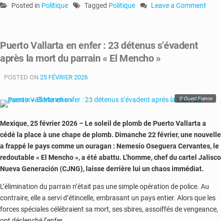
Posted in
Politique
Tagged
Politique
Leave a Comment
on
Francophonie
:
Puerto Vallarta en enfer : 23 détenus s’évadent
Tshisekedi
après la mort du parrain « El Mencho »
défie
Kagame
POSTED ON
25 FÉVRIER 2026
à
Paris,
la
© Ouest France
bataille
des
Mexique, 25 février 2026 – Le soleil de plomb de Puerto Vallarta a
chefs
cédé la place à une chape de plomb. Dimanche 22 février, une nouvelle
pour
a frappé le pays comme un ouragan : Nemesio Oseguera Cervantes, le
le
redoutable « El Mencho », a été abattu. L’homme, chef du cartel Jalisco
trône
Nueva Generación (CJNG), laisse derrière lui un chaos immédiat.
de
l’OIF
L’élimination du parrain n’était pas une simple opération de police. Au
contraire, elle a servi d’étincelle, embrasant un pays entier. Alors que les
forces spéciales célébraient sa mort, ses sbires, assoiffés de vengeance,
ont déclenché l’enfer.