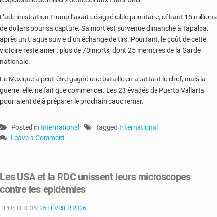
L’administration Trump l’avait désigné cible prioritaire, offrant 15 millions
de dollars pour sa capture. Sa mort est survenue dimanche à Tapalpa,
après un traque suivie d’un échange de tirs. Pourtant, le goût de cette
victoire reste amer : plus de 70 morts, dont 25 membres de la Garde
nationale.
Le Mexique a peut-être gagné une bataille en abattant le chef, mais la
guerre, elle, ne fait que commencer. Les 23 évadés de Puerto Vallarta
pourraient déjà préparer le prochain cauchemar.
Posted in
International
Tagged
International
Leave a Comment
on
Puerto
Vallarta
Les USA et la RDC unissent leurs microscopes
en
contre les épidémies
enfer
:
POSTED ON
23
25 FÉVRIER 2026