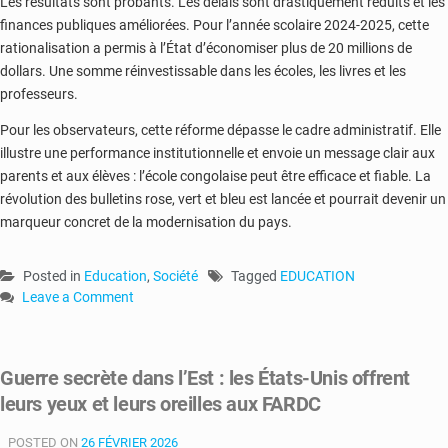
Les résultats sont probants. Les délais sont drastiquement réduits et les
finances publiques améliorées. Pour l’année scolaire 2024-2025, cette
rationalisation a permis à l’État d’économiser plus de 20 millions de
dollars. Une somme réinvestissable dans les écoles, les livres et les
professeurs.
Pour les observateurs, cette réforme dépasse le cadre administratif. Elle
illustre une performance institutionnelle et envoie un message clair aux
parents et aux élèves : l’école congolaise peut être efficace et fiable. La
révolution des bulletins rose, vert et bleu est lancée et pourrait devenir un
marqueur concret de la modernisation du pays.
Posted in
Education
,
Société
Tagged
EDUCATION
Leave a Comment
on
Révolution
rose,
Guerre secrète dans l’Est : les États-Unis offrent
verte
leurs yeux et leurs oreilles aux FARDC
et
bleue
POSTED ON
:
26 FÉVRIER 2026