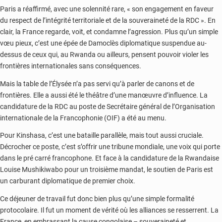
Paris a réaffirmé, avec une solennité rare, « son engagement en faveur
du respect de l’intégrité territoriale et de la souveraineté de la RDC ». En
clair, la France regarde, voit, et condamne l’agression. Plus qu’un simple
vœu pieux, c’est une épée de Damoclès diplomatique suspendue au-
dessus de ceux qui, au Rwanda ou ailleurs, pensent pouvoir violer les
frontières internationales sans conséquences.
Mais la table de l’Élysée n’a pas servi qu’à parler de canons et de
frontières. Elle a aussi été le théâtre d’une manœuvre d’influence. La
candidature de la RDC au poste de Secrétaire général de l’Organisation
internationale de la Francophonie (OIF) a été au menu.
Pour Kinshasa, c’est une bataille parallèle, mais tout aussi cruciale.
Décrocher ce poste, c’est s’offrir une tribune mondiale, une voix qui porte
dans le pré carré francophone. Et face à la candidature de la Rwandaise
Louise Mushikiwabo pour un troisième mandat, le soutien de Paris est
un carburant diplomatique de premier choix.
Ce déjeuner de travail fut donc bien plus qu’une simple formalité
protocolaire. Il fut un moment de vérité où les alliances se resserrent. La
France, en embrassant la cause congolaise – souveraineté et