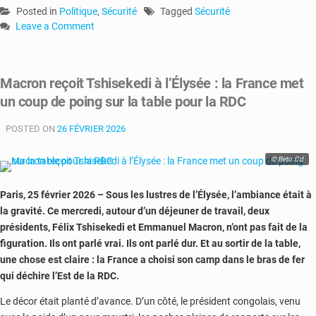
Posted in
Politique
,
Sécurité
Tagged
Sécurité
Leave a Comment
on
Guerre
secrète
Macron reçoit Tshisekedi à l’Élysée : la France met
dans
un coup de poing sur la table pour la RDC
l’Est
:
POSTED ON
les
26 FÉVRIER 2026
États-
Unis
© Beto.Cd
offrent
leurs
Paris, 25 février 2026 – Sous les lustres de l’Élysée, l’ambiance était à
yeux
la gravité. Ce mercredi, autour d’un déjeuner de travail, deux
et
présidents, Félix Tshisekedi et Emmanuel Macron, n’ont pas fait de la
leurs
figuration. Ils ont parlé vrai. Ils ont parlé dur. Et au sortir de la table,
oreilles
une chose est claire : la France a choisi son camp dans le bras de fer
aux
qui déchire l’Est de la RDC.
FARDC
Le décor était planté d’avance. D’un côté, le président congolais, venu