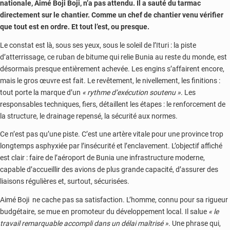
nationale, Aimé Boji Boji, n’a pas attendu. Il a sauté du tarmac
directement sur le chantier. Comme un chef de chantier venu vérifier
que tout est en ordre. Et tout l’est, ou presque.
Le constat est là, sous ses yeux, sous le soleil de l’Ituri : la piste
d’atterrissage, ce ruban de bitume qui relie Bunia au reste du monde, est
désormais presque entièrement achevée. Les engins s’affairent encore,
mais le gros œuvre est fait. Le revêtement, le nivellement, les finitions :
tout porte la marque d’un
« rythme d’exécution soutenu »
. Les
responsables techniques, fiers, détaillent les étapes : le renforcement de
la structure, le drainage repensé, la sécurité aux normes.
Ce n’est pas qu’une piste. C’est une artère vitale pour une province trop
longtemps asphyxiée par l’insécurité et l’enclavement. L’objectif affiché
est clair : faire de l’aéroport de Bunia une infrastructure moderne,
capable d’accueillir des avions de plus grande capacité, d’assurer des
liaisons régulières et, surtout, sécurisées.
Aimé Boji ne cache pas sa satisfaction. L’homme, connu pour sa rigueur
budgétaire, se mue en promoteur du développement local. Il salue
« le
travail remarquable accompli dans un délai maîtrisé »
. Une phrase qui,