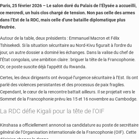
un
Paris, 25 février 2026 – Le salon doré du Palais de l’Élysée a accueilli,
coup
ce mercredi, un huis clos chargé de tension. Non pas celle des armes
de
dans l’Est de la RDC, mais celle d’une bataille diplomatique plus
poing
feutrée.
sur
la
Autour de la table, deux présidents : Emmanuel Macron et Félix
table
Tshisekedi. Si la situation sécuritaire au Nord-Kivu figurait à l’ordre du
pour
jour, un autre dossier a dominé les échanges. Dans la valise du chef de
la
l’État congolais, une ambition claire : briguer la tête de la Francophonie.
RDC
Or, ce poste suscite déjà l’appétit du Rwanda.
Certes, les deux dirigeants ont évoqué l’urgence sécuritaire à l’Est. Ils ont
parlé des violences persistantes et des processus de paix fragiles.
Cependant, le cœur de la rencontre battait ailleurs. Il se projetait vers le
Sommet de la Francophonie prévu les 15 et 16 novembre au Cambodge.
La RDC défie Kigali pour la tête de l’OIF
Kinshasa a officiellement annoncé sa candidature au poste de secrétaire
général de l’Organisation internationale de la Francophonie (OIF). Cette