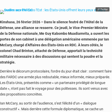
fin
du
© Twitter
cauchemar
des
Kinshasa, 26 février 2026 – Dans le silence feutré de l’Hôtel de la
bulletins
Défense, une alliance se resserre. Ce jeudi, le Vice-Premier Ministre
scolaires
de la Défense nationale, Me Guy Kabombo Muadiamvita, a ouvert les
en
portes de son cabinet à une délégation américaine emmenée par Ian
RDC
McCary, chargé d’Affaires des États-Unis en RDC. À leurs côtés, le
colonel Chad Brinton, attaché de Défense, apportait la technicité
militaire nécessaire à des discussions qui sentent la poudre et la
stratégie.
Derrière le décorum protocolaire, l’ordre du jour était clair : comment faire
des FARDC une armée plus redoutable, mieux informée, mieux préparée.
Les États-Unis, présentés comme « un partenaire privilégié de longue
date », n’ont pas fait le voyage pour des politesses. Ils sont venus avec
des propositions concrètes.
Ian McCary, au sortir de l’audience, s’est félicité d’un « dialogue
constructif ». Mais derrière cette formule diplomatique, se cache un