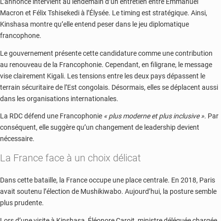
L’annonce intervient au lendemain d’un entretien entre
Emmanuel
Macron
et
Félix Tshisekedi
à l’Élysée. Le timing est stratégique. Ainsi,
Kinshasa montre qu’elle entend peser dans le jeu diplomatique
francophone.
Le gouvernement présente cette candidature comme une contribution
au renouveau de la Francophonie. Cependant, en filigrane, le message
vise clairement Kigali. Les tensions entre les deux pays dépassent le
terrain sécuritaire de l’Est congolais. Désormais, elles se déplacent aussi
dans les organisations internationales.
La RDC défend une Francophonie
« plus moderne et plus inclusive »
. Par
conséquent, elle suggère qu’un changement de leadership devient
nécessaire.
La France face à un choix délicat
Dans cette bataille, la France occupe une place centrale. En 2018, Paris
avait soutenu l’élection de Mushikiwabo. Aujourd’hui, la posture semble
plus prudente.
Lors d’une visite à Kinshasa,
Éléonore Caroit
, ministre déléguée chargée