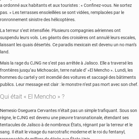
a ordonné aux habitants et aux touristes : « Confinez-vous. Ne sortez
pas. » Les terrasses ensoleillées se sont vidées, remplacées par le
ronronnement sinistre des hélicoptères.
La terreur s’est intensifiée. Plusieurs compagnies aériennes ont
suspendu leurs vols. Les géants des croisières ont annulé leurs escales,
laissant les quais désertés. Ce paradis mexicain est devenu un no man’s
land.
Mais la rage du CJNG ne s’est pas arrêtée à Jalisco. Elle a traversé les
frontières jusqu’au Michoacán, terre natale d’ »El Mencho ». Lundi, les
hommes du cartel y ont incendié des voitures et saccagé des bâtiments
publics. Leur message est clair : le monstre n’est pas mort avec son chef.
Qui était « El Mencho » ?
Nemesio Oseguera Cervantes n’était pas un simple trafiquant. Sous son
règne, le CJNG est devenu une pieuvre transnationale, étendant ses
tentacules de Jalisco à de nombreux États, régnant par la terreur et le
sang. Il était le visage du narcotrafic moderne et le roi du fentanyl,
responsable de milliers de décès aux États-Unis.