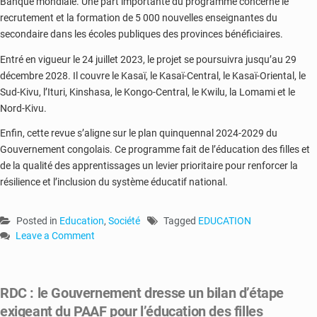
Banque mondiale. Une part importante du programme concerne le
recrutement et la formation de 5 000 nouvelles enseignantes du
secondaire dans les écoles publiques des provinces bénéficiaires.
Entré en vigueur le 24 juillet 2023, le projet se poursuivra jusqu’au 29
décembre 2028. Il couvre le Kasaï, le Kasaï-Central, le Kasaï-Oriental, le
Sud-Kivu, l’Ituri, Kinshasa, le Kongo-Central, le Kwilu, la Lomami et le
Nord-Kivu.
Enfin, cette revue s’aligne sur le plan quinquennal 2024-2029 du
Gouvernement congolais. Ce programme fait de l’éducation des filles et
de la qualité des apprentissages un levier prioritaire pour renforcer la
résilience et l’inclusion du système éducatif national.
Posted in
Education
,
Société
Tagged
EDUCATION
Leave a Comment
on
Kasaï
1
RDC : le Gouvernement dresse un bilan d’étape
et
exigeant du PAAF pour l’éducation des filles
Kasaï