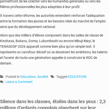
permettront de les orienter vers les humanités générales ou vers les
filières professionnelles les plus adaptées à leur profil.
À travers cette réforme, les autorités entendent renforcer l’adéquation
entre la formation des jeunes et les besoins réels du marché de l’emploi
ainsi que du développement national.
Alors que des milliers d’élèves composent dans les salles de classe de
Kinshasa, Bukavu, Goma, Lubumbashi ou encore Mbuji-Mayi, le
TENASOSP 2026 apparaît comme bien plus qu’un simple test. Il
représente un carrefour décisif où se dessinent les ambitions, les talents
et l’avenir de toute une génération appelée à construire la RDC de
demain.
Posted in
Education
,
Société
Tagged
EDUCATION
Leave a Comment
on
TENASOSP
2026
Silence dans les classes, étoiles dans les yeux : 2,3
:
millions d’enfants congolais planchent sur leur
plus