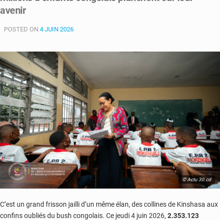
de
avenir
1,6
million
POSTED ON
4 JUIN 2026
d’élèves
lancés
vers
leur
avenir,
les
filles
en
première
ligne
© Actu 30.cd
C’est un grand frisson jailli d’un même élan, des collines de Kinshasa aux
confins oubliés du bush congolais. Ce jeudi 4 juin 2026,
2.353.123