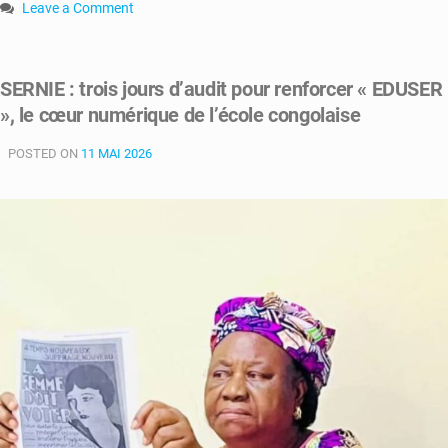
Leave a Comment
on
RDC
:
SERNIE : trois jours d’audit pour renforcer « EDUSER
le
», le cœur numérique de l’école congolaise
Gouvernement
dresse
POSTED ON
un
11 MAI 2026
bilan
d’étape
exigeant
du
PAAF
pour
l’éducation
des
filles