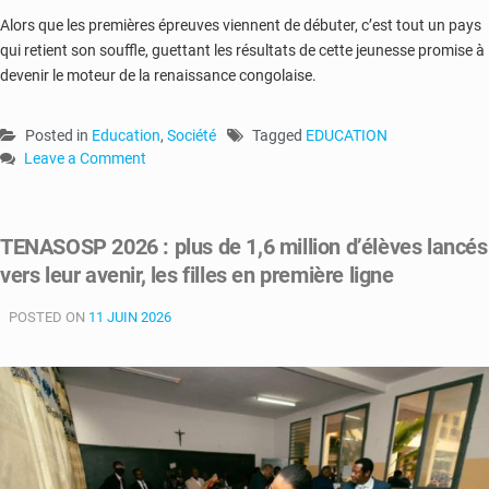
Alors que les premières épreuves viennent de débuter, c’est tout un pays
qui retient son souffle, guettant les résultats de cette jeunesse promise à
devenir le moteur de la renaissance congolaise.
Posted in
Education
,
Société
Tagged
EDUCATION
Leave a Comment
on
Examen
d’État
TENASOSP 2026 : plus de 1,6 million d’élèves lancés
2026
vers leur avenir, les filles en première ligne
:
1,08
POSTED ON
million
11 JUIN 2026
d’élèves
planchent
sur
les
épreuves