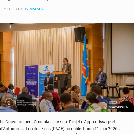
2
POSTED ON
:
12 MAI 2026
Le
PAAF
lance
le
paiement
des
bourses
scolaires
des
élèves
filles
© MINEDU-NC
Le Gouvernement Congolais passe le Projet d’Apprentissage et
d’Autonomisation des Filles (PAAF) au crible. Lundi 11 mai 2026, à