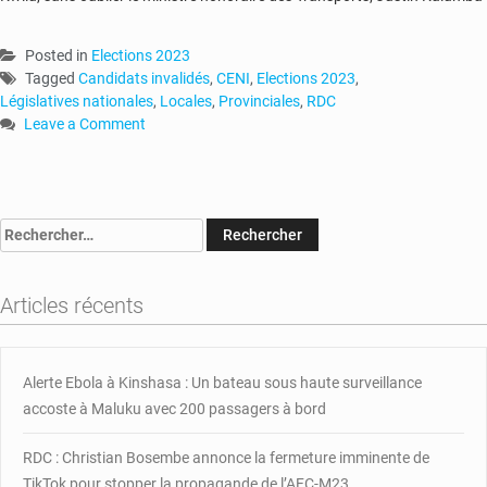
Posted in
Elections 2023
Tagged
Candidats invalidés
,
CENI
,
Elections 2023
,
Législatives nationales
,
Locales
,
Provinciales
,
RDC
Leave a Comment
on
RDC-
Elections
:
Rechercher :
82
candidats
invalidés
Articles récents
par
la
CENI
Alerte Ebola à Kinshasa : Un bateau sous haute surveillance
accoste à Maluku avec 200 passagers à bord
RDC : Christian Bosembe annonce la fermeture imminente de
TikTok pour stopper la propagande de l’AFC-M23