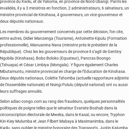
province du Kwilu, et de Yakoma, en province de Nord-Ubangi. Parmi les
invalidés, il y a 3 ministres en fonction, 2 administrateurs, 6 sénateurs, un
ministre provincial de Kinshasa, 4 gouverneurs, un vice-gouverneur et
deux députés nationaux.
Les membres du gouvernement concernés par cette décision, l’on cite,
entre autres, Didier Manzenga (Tourisme), Antoinette Kipulu (Formation
professionnelle), Manuanina Nana (ministre près le président de la
République). Chez les les gouverneurs de province il s’agit de Gentiny
Ngobila (Kinshasa), Bobo Boloko (Equateur), Pancras Boongo
(Tshuapa) et César Limbiya (Mongala). Y figure également Charles
Mbutamuntu, ministre provincial en charge de l’Education de Kinshasa.
Deux députés nationaux, Colette Tshomba (actuelle rapporteure adjointe
de l’Assemblée nationale) et Nsingi Pululu (député national) ont vu aussi
leurs suffrages annulés.
Selon adiac-congo.com au rang des fraudeurs, quelques personnalités
politiques de poigne telles que le sénateur Evariste Boshab dans la
circonscription électorale de Mweka, dans le Kasaï, ou encore, Tryphon
Kin-Kiey Mulumba et Jean Filbert Mabaya à Masimanimba, dans le
Kwilu, sans oublier le ministre honoraire des Transports, Justin Kalumba