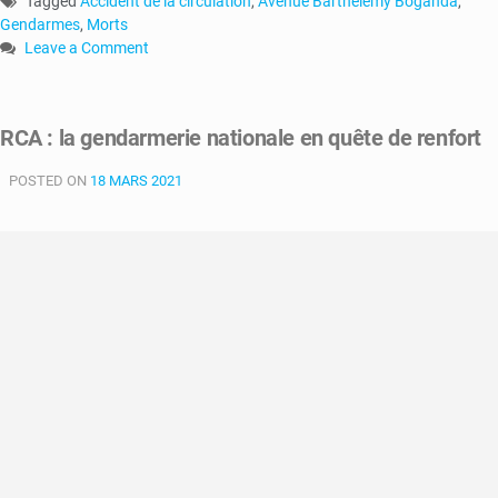
Tagged
Accident de la circulation
,
Avenue Barthélemy Boganda
,
Gendarmes
,
Morts
Leave a Comment
on
RCA-
Bangui
RCA : la gendarmerie nationale en quête de renfort
:
deux
POSTED ON
18 MARS 2021
gendarmes
tués
dans
un
accident
de
circulation