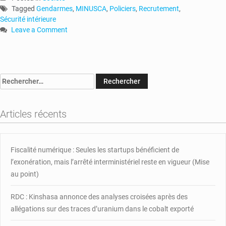
Tagged
Gendarmes
,
MINUSCA
,
Policiers
,
Recrutement
,
Sécurité intérieure
Leave a Comment
on
La
Minusca
annonce
Rechercher :
le
recrutement
de
Articles récents
1000
policiers
et
gendarmes
Fiscalité numérique : Seules les startups bénéficient de
l’exonération, mais l’arrêté interministériel reste en vigueur (Mise
au point)
RDC : Kinshasa annonce des analyses croisées après des
allégations sur des traces d’uranium dans le cobalt exporté