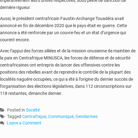
impérativement leurs unités respectives, sous peine de sanction de
dernière rigueur.
Aussi, le président centrafricain Faustin-Archange Touadéra avait
annoncé en fin de décembre 2020 que le pays était en guerre. Cette
annonce a été renforcée par un couvre-feu et un état d’urgence qui
courent encore.
Avec l’appui des forces alliées et de la mission onusienne de maintien de
la paix en Centrafrique MINUSCA, les forces de défense et de sécurité
centrafricaines ont entrepris de lancer des offensives contre les
positions des rebelles avant de reprendre le contrôle de la plupart des
localités naguère occupées, ce qui a été à l’origine du dernier succès de
l’organisation des élections législatives, dans 112 circonscriptions sur
118 restantes, dimanche dernier.
Posted in
Société
Tagged
Centrafrique
,
Communiqué
,
Gendarmes
Leave a Comment
on
RCA