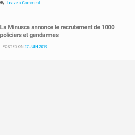
Leave a Comment
on
RCA
:
La Minusca annonce le recrutement de 1000
vers
policiers et gendarmes
la
formation
POSTED ON
de
27 JUIN 2019
1000
nouveaux
jeunes
policiers
et
gendarmes