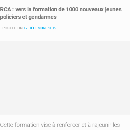
:
RCA : vers la formation de 1000 nouveaux jeunes
la
policiers et gendarmes
gendarmerie
nationale
POSTED ON
en
17 DÉCEMBRE 2019
quête
de
renfort
Cette formation vise à renforcer et à rajeunir les