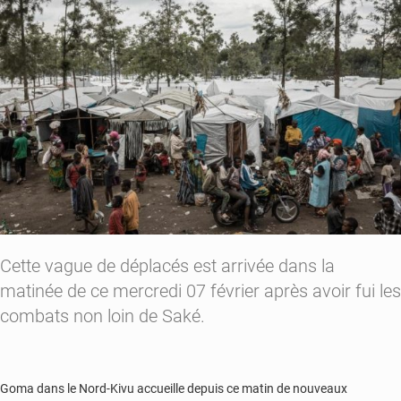
l’explosion
d’une
bombe
Cette vague de déplacés est arrivée dans la
matinée de ce mercredi 07 février après avoir fui les
combats non loin de Saké.
Goma dans le Nord-Kivu accueille depuis ce matin de nouveaux