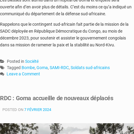
ouverte afin d’en avoir plus de détails. C’est du moins ce qu’a indiqué un
communiqué du département de la défense sud-africaine.
Rappelons que le contingent sud-africain fait partie de la mission de la
SADC déployée en République Démocratique du Congo, au mois de
décembre 2023, pour soutenir et assister le gouvernement congolais
dans sa mission de ramener la paix et la stabilité au Nord-Kivu.
Posted in
Société
Tagged
Bombe
,
Goma
,
SAMI-RDC
,
Soldats sud-africains
Leave a Comment
on
RDC
:
RDC : Goma accueille de nouveaux déplacés
deux
soldats
POSTED ON
7 FÉVRIER 2024
sud-
africains
meurent
dans