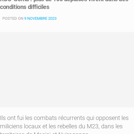
conditions difficiles
présumés
assassins
POSTED ON
face
9 NOVEMBRE 2023
à
la
justice
Ils ont fui les combats récurrents qui opposent les
miliciens locaux et les rebelles du M23, dans les