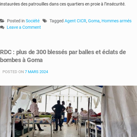
instaurées des patrouilles dans ces quartiers en proie à l’insécurité.
Posted in
Société
Tagged
Agent CICR
,
Goma
,
Hommes armés
Leave a Comment
on
RDC
:
RDC : plus de 300 blessés par balles et éclats de
un
bombes à Goma
agent
du
POSTED ON
CICR
7 MARS 2024
tué
par
des
hommes
armés