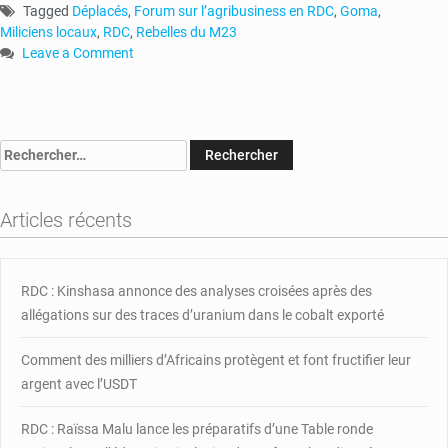
Tagged
Déplacés
,
Forum sur l’agribusiness en RDC
,
Goma
,
Miliciens locaux
,
RDC
,
Rebelles du M23
Leave a Comment
on
RDC-
Goma
:
Rechercher :
plus
de
100
Articles récents
déplacés
vivent
dans
des
RDC : Kinshasa annonce des analyses croisées après des
conditions
allégations sur des traces d’uranium dans le cobalt exporté
difficiles
Comment des milliers d’Africains protègent et font fructifier leur
argent avec l’USDT
RDC : Raïssa Malu lance les préparatifs d’une Table ronde