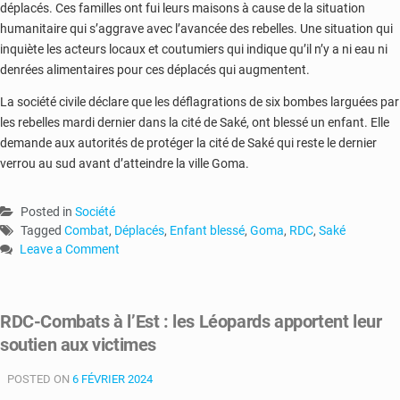
déplacés. Ces familles ont fui leurs maisons à cause de la situation
humanitaire qui s’aggrave avec l’avancée des rebelles. Une situation qui
inquiète les acteurs locaux et coutumiers qui indique qu’il n’y a ni eau ni
denrées alimentaires pour ces déplacés qui augmentent.
La société civile déclare que les déflagrations de six bombes larguées par
les rebelles mardi dernier dans la cité de Saké, ont blessé un enfant. Elle
demande aux autorités de protéger la cité de Saké qui reste le dernier
verrou au sud avant d’atteindre la ville Goma.
Posted in
Société
Tagged
Combat
,
Déplacés
,
Enfant blessé
,
Goma
,
RDC
,
Saké
Leave a Comment
on
RDC
:
RDC-Combats à l’Est : les Léopards apportent leur
Goma
soutien aux victimes
accueille
de
POSTED ON
nouveaux
6 FÉVRIER 2024
déplacés