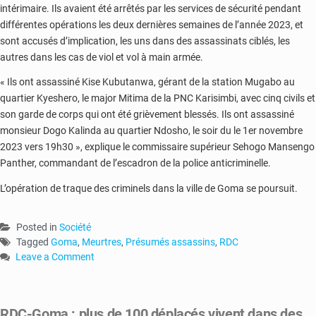
intérimaire. Ils avaient été arrêtés par les services de sécurité pendant
différentes opérations les deux dernières semaines de l’année 2023, et
sont accusés d’implication, les uns dans des assassinats ciblés, les
autres dans les cas de viol et vol à main armée.
« Ils ont assassiné Kise Kubutanwa, gérant de la station Mugabo au
quartier Kyeshero, le major Mitima de la PNC Karisimbi, avec cinq civils et
son garde de corps qui ont été grièvement blessés. Ils ont assassiné
monsieur Dogo Kalinda au quartier Ndosho, le soir du le 1er novembre
2023 vers 19h30 », explique le commissaire supérieur Sehogo Mansengo
Panther, commandant de l’escadron de la police anticriminelle.
L’opération de traque des criminels dans la ville de Goma se poursuit.
Posted in
Société
Tagged
Goma
,
Meurtres
,
Présumés assassins
,
RDC
Leave a Comment
on
RDC
:
RDC-Goma : plus de 100 déplacés vivent dans des
des