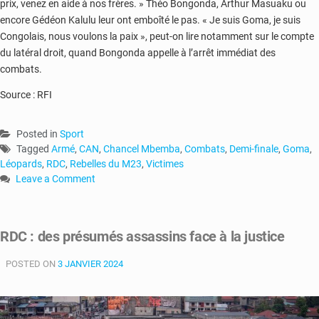
prix, venez en aide à nos frères. » Théo Bongonda, Arthur Masuaku ou
encore Gédéon Kalulu leur ont emboîté le pas. « Je suis Goma, je suis
Congolais, nous voulons la paix », peut-on lire notamment sur le compte
du latéral droit, quand Bongonda appelle à l’arrêt immédiat des
combats.
Source : RFI
Posted in
Sport
Tagged
Armé
,
CAN
,
Chancel Mbemba
,
Combats
,
Demi-finale
,
Goma
,
Léopards
,
RDC
,
Rebelles du M23
,
Victimes
Leave a Comment
on
RDC-
Combats
RDC : des présumés assassins face à la justice
à
l’Est
POSTED ON
3 JANVIER 2024
:
les
Léopards
apportent