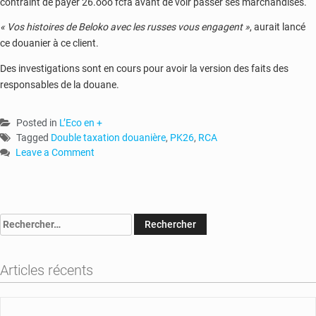
contraint de payer 26.ooo fcfa avant de voir passer ses marchandises.
« Vos histoires de Beloko avec les russes vous engagent »
, aurait lancé
ce douanier à ce client.
Des investigations sont en cours pour avoir la version des faits des
responsables de la douane.
Posted in
L’Eco en +
Tagged
Double taxation douanière
,
PK26
,
RCA
Leave a Comment
on
RCA-
PK26
:
Rechercher :
des
commerçants
victimes
Articles récents
de
double
taxation
douanière