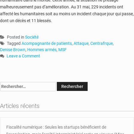
humanitaire dans le monde. Cette année, la situation ne présage
malheureusement pas d’amélioration. Au 31 mai, 229 incidents ont
affecté les humanitaires soit au moins un incident chaque jour qui passe,
dont un décès et 11 blessés.
Posted in
Société
Tagged
Acompagnante de patients
,
Attaque
,
Centrafrque
,
Denise Brown
,
Hommes armés
,
MSF
Leave a Comment
on
RCA
:
une
Rechercher :
accompagnante
de
patients
Articles récents
tuée
par
des
hommes
Fiscalité numérique : Seules les startups bénéficient de
armés