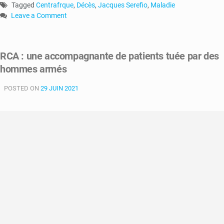
Tagged
Centrafrque
,
Décès
,
Jacques Serefio
,
Maladie
Leave a Comment
on
RCA
:
RCA : une accompagnante de patients tuée par des
décès
hommes armés
de
Jacques
POSTED ON
Serefio
29 JUIN 2021