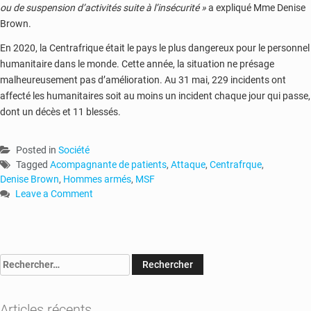
ou de suspension d’activités suite à l’insécurité »
a expliqué Mme Denise
Brown.
En 2020, la Centrafrique était le pays le plus dangereux pour le personnel
humanitaire dans le monde. Cette année, la situation ne présage
malheureusement pas d’amélioration. Au 31 mai, 229 incidents ont
affecté les humanitaires soit au moins un incident chaque jour qui passe,
dont un décès et 11 blessés.
Posted in
Société
Tagged
Acompagnante de patients
,
Attaque
,
Centrafrque
,
Denise Brown
,
Hommes armés
,
MSF
Leave a Comment
on
RCA
:
une
Rechercher :
accompagnante
de
patients
Articles récents
tuée