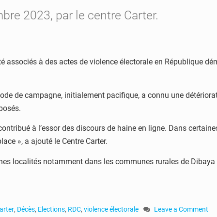
re 2023, par le centre Carter.
té associés à des actes de violence électorale en République dé
iode de campagne, initialement pacifique, a connu une détériorat
pposés.
tribué à l’essor des discours de haine en ligne. Dans certaines
ace », a ajouté le Centre Carter.
ines localités notamment dans les communes rurales de Dibaya L
arter
,
Décès
,
Elections
,
RDC
,
violence électorale
Leave a Comment