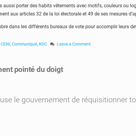
 aussi porter des habits vêtements avec motifs, couleurs ou logo
ent aux articles 32 de la loi électorale et 49 de ses mesures d’a
bre dans les différents bureaux de vote pour accomplir leurs dev
,
CENI
,
Communiqué
,
RDC
Leave a Comment
on
RDC
:
ent pointé du doigt
les
affiches
de
campagne
interdit
ccuse le gouvernement de réquisitionner t
24h
avant
le
jour
du
vote