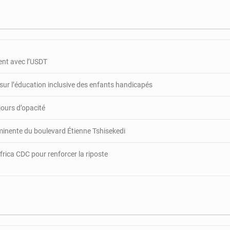
des
femmes
contre
les
tueries
de
gent avec l’USDT
masse
de
 sur l’éducation inclusive des enfants handicapés
Paoua
jours d’opacité
minente du boulevard Étienne Tshisekedi
rica CDC pour renforcer la riposte