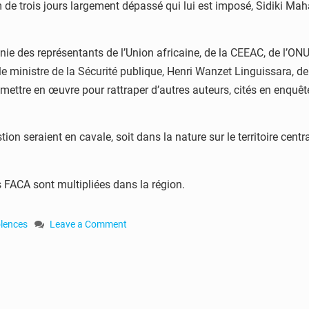
um de trois jours largement dépassé qui lui est imposé, Sidiki Mah
nie des représentants de l’Union africaine, de la CEEAC, de l’O
e ministre de la Sécurité publique, Henri Wanzet Linguissara, de r
t mettre en œuvre pour rattraper d’autres auteurs, cités en enqu
ion seraient en cavale, soit dans la nature sur le territoire centr
s FACA sont multipliées dans la région.
olences
Leave a Comment
on
RCA:
marche
de
protestation