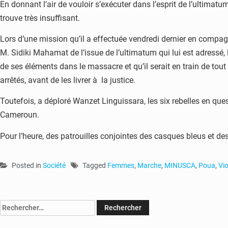
En donnant l’air de vouloir s’exécuter dans l’esprit de l’ultimat
trouve très insuffisant.
Lors d’une mission qu’il a effectuée vendredi dernier en compag
M. Sidiki Mahamat de l’issue de l’ultimatum qui lui est adressé, l
de ses éléments dans le massacre et qu’il serait en train de tou
arrêtés, avant de les livrer à la justice.
Toutefois, a déploré Wanzet Linguissara, les six rebelles en quest
Cameroun.
Pour l’heure, des patrouilles conjointes des casques bleus et de
Posted in
Société
Tagged
Femmes
,
Marche
,
MINUSCA
,
Poua
,
Vi
Rechercher :