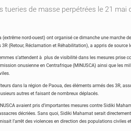
s tueries de masse perpétrées le 21 mai d
ua (extrême nord-ouest) ont organisé ce dimanche une marche de 
 3R (Retour, Réclamation et Réhabilitation), a appris de source l
 femmes s’attendent à plus de visibilité dans les mesures prise 
 la mission onusienne en Centrafrique (MINUSCA) ainsi que les m
iles.
ulteurs dans la région de Paoua, des éléments armés des 3R, asso
plusieurs autres et faisant de nombreux déplacés.
INUSCA avaient pris d’importantes mesures contre Sidiki Mahamat,
ssacres décriées. Sans quoi, Sidiki Mahamat serait directement pr
nisait l’arrêt des violences en direction des populations civiles et