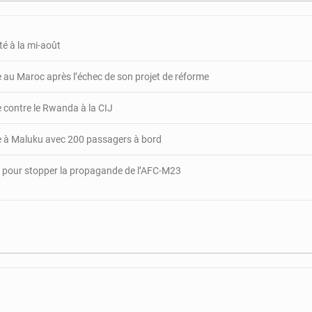
Sol
met
en
té à la mi-août
danger
600
e au Maroc après l’échec de son projet de réforme
emplois
re contre le Rwanda à la CIJ
te à Maluku avec 200 passagers à bord
 pour stopper la propagande de l’AFC-M23