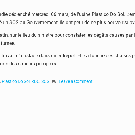
ndie déclenché mercredi 06 mars, de l’usine Plastico Do Sol. L’e
 un SOS au Gouvernement, ils ont peur de ne plus pouvoir subveni
tin, sur le lieu du sinistre pour constater les dégâts causés par l
n fumée.
n travail d’ajustage dans un entrepôt. Elle a touché des chaises pl
fforts des sapeurs-pompiers.
,
Plastico Do Sol
,
RDC
,
SOS
Leave a Comment
on
RDC
:
l’incendie
de
l’usine
Plastico
Do