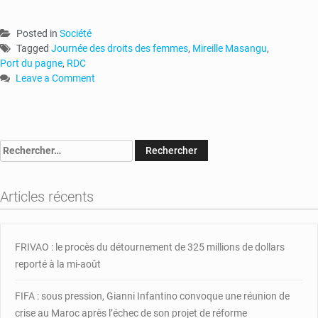
Posted in
Société
Tagged
Journée des droits des femmes
,
Mireille Masangu
,
Port du pagne
,
RDC
Leave a Comment
on
RDC-
Journée
des
Rechercher :
droits
des
femmes
Articles récents
:
Mireille
Masangu
interdit
FRIVAO : le procès du détournement de 325 millions de dollars
le
reporté à la mi-août
port
du
FIFA : sous pression, Gianni Infantino convoque une réunion de
pagne
crise au Maroc après l’échec de son projet de réforme