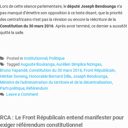
Lors de cette séance parlementaire, le
député Joseph Bendounga
n’a
pas manqué d’émettre son opposition à ce texte disant, que la priorité
des centrafricains n’est pas la révision ou encore la réécriture de la
Constitution du 30 mars 2016
. Après avoir terminé, ce dernier a aussitôt
quitté la salle.
Posted in
Institutionnel
,
Politique
Tagged
Auguste Boukanga
,
Aurélien Simplice Nzingas
,
Bruno Yapandé
,
Constitution du 30 mars 2016
,
Front Républicain
,
Héritier Doneng
,
Honorable Bernard Dilla
,
Joseph Bendounga
,
Ministre de l'administration du territoire et de la décentralisation
,
Parti politique
,
Référendum
Leave a Comment
on
Centrafrique
:
RCA : Le Front Républicain entend manifester pour
un
exiger référendum constitutionnel
pas