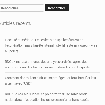
Le
Rechercher :
Front
Républicain
entend
Articles récents
manifester
pour
exiger
référendum
Fiscalité numérique : Seules les startups bénéficient de
constitutionnel
l’exonération, mais l’arrêté interministériel reste en vigueur (Mise
au point)
RDC : Kinshasa annonce des analyses croisées après des
allégations sur des traces d’uranium dans le cobalt exporté
Comment des milliers d’Africains protègent et font fructifier leur
argent avec l’USDT
RDC : Raïssa Malu lance les préparatifs d’une Table ronde
nationale sur l’éducation inclusive des enfants handicapés