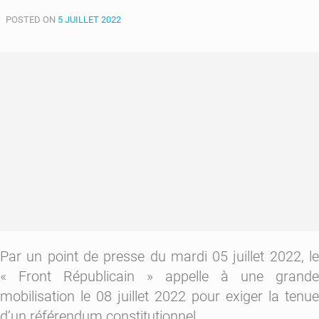
de
POSTED ON
plus
5 JUILLET 2022
vers
la
modification
de
la
constitution
Par un point de presse du mardi 05 juillet 2022, le
« Front Républicain » appelle à une grande
mobilisation le 08 juillet 2022 pour exiger la tenue
d’un référendum constitutionnel.