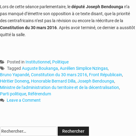
Lors de cette séance parlementaire, le
député Joseph Bendounga
n’a
pas manqué d’émettre son opposition à ce texte disant, que la priorité
des centrafricains n’est pas la révision ou encore la réécriture de la
Constitution du 30 mars 2016
. Après avoir terminé, ce dernier a aussitôt
quitté la salle.
Posted in
Institutionnel
,
Politique
Tagged
Auguste Boukanga
,
Aurélien Simplice Nzingas
,
Bruno Yapandé
,
Constitution du 30 mars 2016
,
Front Républicain
,
Héritier Doneng
,
Honorable Bernard Dilla
,
Joseph Bendounga
,
Ministre de l'administration du territoire et de la décentralisation
,
Parti politique
,
Référendum
Leave a Comment
on
Centrafrique
:
un
Rechercher :
pas