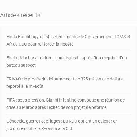
de
plus
Articles récents
vers
la
modification
de
Ebola Bundibugyo : Tshisekedi mobilise le Gouvernement, l’OMS et
la
Africa CDC pour renforcer la riposte
constitution
Ebola : Kinshasa renforce son dispositif après l’interception d’un
bateau suspect
FRIVAO : le procès du détournement de 325 millions de dollars
reporté à la mi-août
FIFA : sous pression, Gianni Infantino convoque une réunion de
crise au Maroc après l’échec de son projet de réforme
Génocide, guerres et pillages : La RDC obtient un calendrier
judiciaire contre le Rwanda à la CIJ