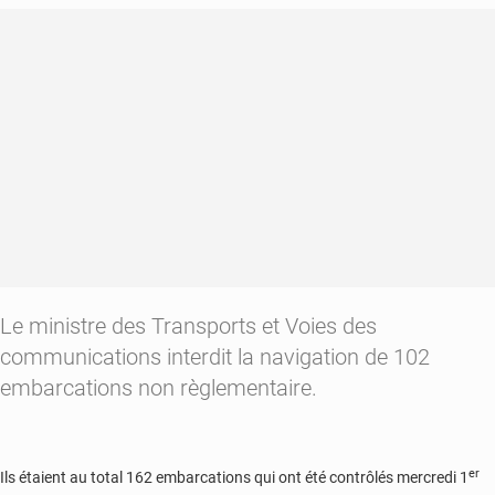
eaux
du
fleuves
Congo
Le ministre des Transports et Voies des
communications interdit la navigation de 102
embarcations non règlementaire.
er
Ils étaient au total 162 embarcations qui ont été contrôlés mercredi 1