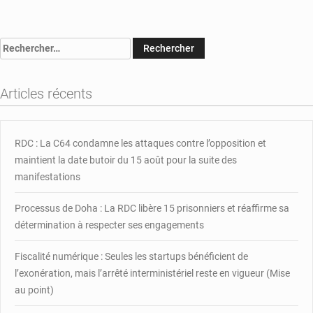
RDC
:
interdiction
Rechercher :
de
navigation
d’une
Articles récents
centaine
embarcations
RDC : La C64 condamne les attaques contre l’opposition et
maintient la date butoir du 15 août pour la suite des
manifestations
Processus de Doha : La RDC libère 15 prisonniers et réaffirme sa
détermination à respecter ses engagements
Fiscalité numérique : Seules les startups bénéficient de
l’exonération, mais l’arrêté interministériel reste en vigueur (Mise
au point)