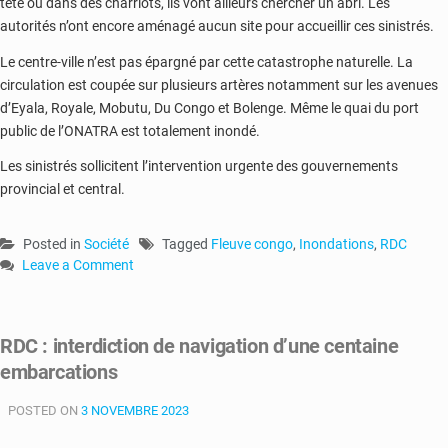
tête ou dans des charriots, ils vont ailleurs chercher un abri. Les
autorités n’ont encore aménagé aucun site pour accueillir ces sinistrés.
Le centre-ville n’est pas épargné par cette catastrophe naturelle. La
circulation est coupée sur plusieurs artères notamment sur les avenues
d’Eyala, Royale, Mobutu, Du Congo et Bolenge. Même le quai du port
public de l’ONATRA est totalement inondé.
Les sinistrés sollicitent l’intervention urgente des gouvernements
provincial et central.
Posted in
Société
Tagged
Fleuve congo
,
Inondations
,
RDC
Leave a Comment
on
RDC
:
RDC : interdiction de navigation d’une centaine
plusieurs
embarcations
quartiers
inondés
POSTED ON
par
3 NOVEMBRE 2023
les