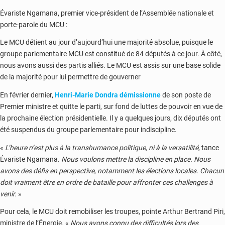
Évariste Ngamana, premier vice-président de l’Assemblée nationale et
porte-parole du MCU :
Le MCU détient au jour d’aujourd’hui une majorité absolue, puisque le
groupe parlementaire MCU est constitué de 84 députés à ce jour. À côté,
nous avons aussi des partis alliés. Le MCU est assis sur une base solide
de la majorité pour lui permettre de gouverner
En février dernier,
Henri-Marie Dondra démissionne
de son poste de
Premier ministre et quitte le parti, sur fond de luttes de pouvoir en vue de
la prochaine élection présidentielle. Il y a quelques jours, dix députés ont
été suspendus du groupe parlementaire pour indiscipline.
«
L’heure n’est plus à la transhumance politique, ni à la versatilité,
tance
Évariste Ngamana.
Nous voulons mettre la discipline en place. Nous
avons des défis en perspective, notamment les élections locales. Chacun
doit vraiment être en ordre de bataille pour affronter ces challenges à
venir.
»
Pour cela, le MCU doit remobiliser les troupes, pointe Arthur Bertrand Piri,
ministre de l’Énergie
.
«
Nous avons connu des difficultés lors des