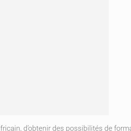
à
Khartoum
rafricain, d’obtenir des possibilités de fo