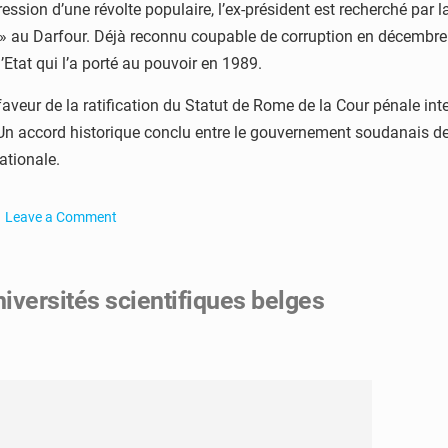
ession d’une révolte populaire, l’ex-président est recherché par 
e » au Darfour. Déjà reconnu coupable de corruption en décembre
Etat qui l’a porté au pouvoir en 1989.
faveur de la ratification du Statut de Rome de la Cour pénale int
 Un accord historique conclu entre le gouvernement soudanais de t
ationale.
Leave a Comment
on
Soudan
:
niversités scientifiques belges
le
nouveau
procureur
de
la
CPI
en
visite