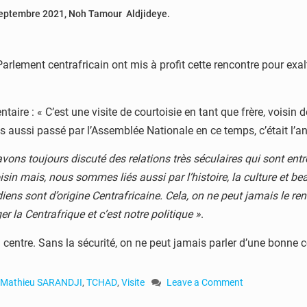
0 septembre 2021, Noh Tamour Aldjideye.
arlement centrafricain ont mis à profit cette rencontre pour exalte
 : « C’est une visite de courtoisie en tant que frère, voisin de l
 suis aussi passé par l’Assemblée Nationale en ce temps, c’était 
vons toujours discuté des relations très séculaires qui sont ent
n mais, nous sommes liés aussi par l’histoire, la culture et be
ns sont d’origine Centrafricaine. Cela, on ne peut jamais le reni
r la Centrafrique et c’est notre politique »
.
u centre. Sans la sécurité, on ne peut jamais parler d’une bonne co
e Mathieu SARANDJI
,
TCHAD
,
Visite
Leave a Comment
on