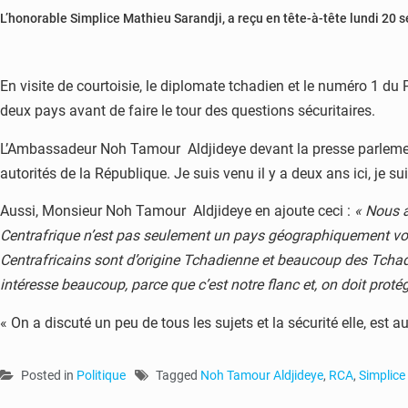
L’honorable Simplice Mathieu Sarandji, a reçu en tête-à-tête lundi 2
En visite de courtoisie, le diplomate tchadien et le numéro 1 du P
deux pays avant de faire le tour des questions sécuritaires.
L’Ambassadeur Noh Tamour Aldjideye devant la presse parlementaire
autorités de la République. Je suis venu il y a deux ans ici, je
Aussi, Monsieur Noh Tamour Aldjideye en ajoute ceci :
« Nous a
Centrafrique n’est pas seulement un pays géographiquement voisi
Centrafricains sont d’origine Tchadienne et beaucoup des Tchadie
intéresse beaucoup, parce que c’est notre flanc et, on doit protége
« On a discuté un peu de tous les sujets et la sécurité elle, est a
Posted in
Politique
Tagged
Noh Tamour Aldjideye
,
RCA
,
Simplic