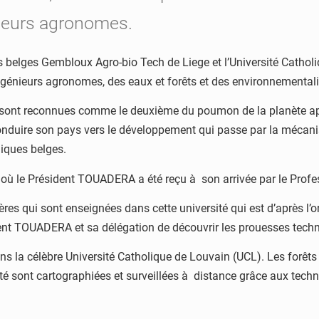
nieurs agronomes.
s belges Gembloux Agro-bio Tech de Liege et l’Université Catholiqu
ngénieurs agronomes, des eaux et forêts et des environnementalis
s sont reconnues comme le deuxième du poumon de la planète ap
 conduire son pays vers le développement qui passe par la mécani
niques belges.
 où le Président TOUADERA a été reçu à son arrivée par le Profes
res qui sont enseignées dans cette université qui est d’après l’or
ent TOUADERA et sa délégation de découvrir les prouesses techni
ans la célèbre Université Catholique de Louvain (UCL). Les forêt
ité sont cartographiées et surveillées à distance grâce aux tec