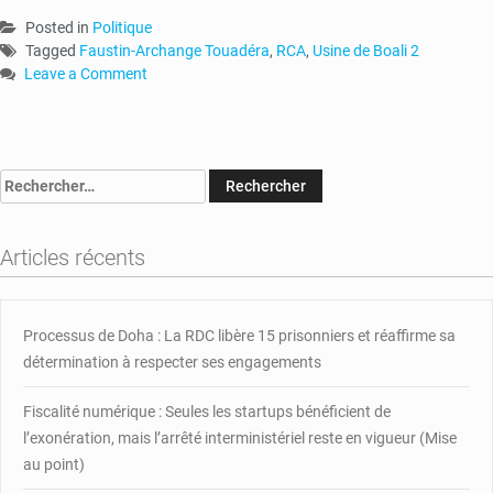
Posted in
Politique
Tagged
Faustin-Archange Touadéra
,
RCA
,
Usine de Boali 2
Leave a Comment
on
RCA
:
lancement
Rechercher :
de
l’usine
de
Articles récents
Boali
2
Processus de Doha : La RDC libère 15 prisonniers et réaffirme sa
détermination à respecter ses engagements
Fiscalité numérique : Seules les startups bénéficient de
l’exonération, mais l’arrêté interministériel reste en vigueur (Mise
au point)