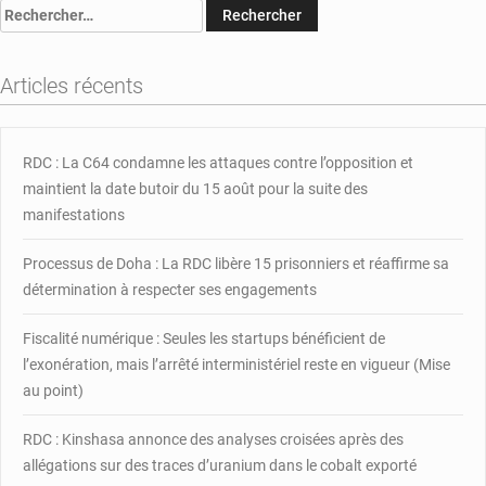
Rechercher :
Bureau
urbain
du
Articles récents
Genre
place
le
8
RDC : La C64 condamne les attaques contre l’opposition et
mars
maintient la date butoir du 15 août pour la suite des
sous
manifestations
le
signe
Processus de Doha : La RDC libère 15 prisonniers et réaffirme sa
du
détermination à respecter ses engagements
deuil
Fiscalité numérique : Seules les startups bénéficient de
l’exonération, mais l’arrêté interministériel reste en vigueur (Mise
au point)
RDC : Kinshasa annonce des analyses croisées après des
allégations sur des traces d’uranium dans le cobalt exporté