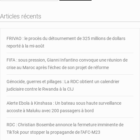
de
la
Articles récents
peste
et
la
rougeole
FRIVAO : le procès du détournement de 325 millions de dollars
entraine
reporté à la mi-août
la
fermeture
FIFA : sous pression, Gianni Infantino convoque une réunion de
des
crise au Maroc après l’échec de son projet de réforme
écoles
Génocide, guerres et pillages : La RDC obtient un calendrier
judiciaire contre le Rwanda à la CIJ
Alerte Ebola à Kinshasa : Un bateau sous haute surveillance
accoste à Maluku avec 200 passagers à bord
RDC : Christian Bosembe annonce la fermeture imminente de
TikTok pour stopper la propagande de l’AFC-M23