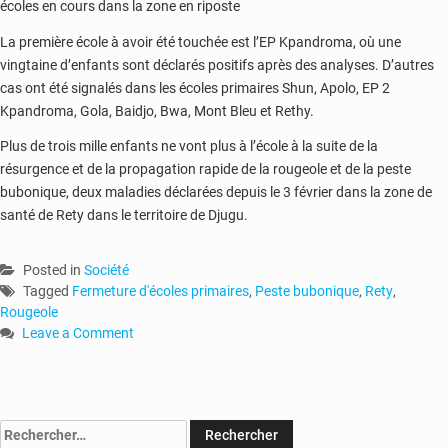
écoles en cours dans la zone en riposte
La première école à avoir été touchée est l’EP Kpandroma, où une
vingtaine d’enfants sont déclarés positifs après des analyses. D’autres
cas ont été signalés dans les écoles primaires Shun, Apolo, EP 2
Kpandroma, Gola, Baidjo, Bwa, Mont Bleu et Rethy.
Plus de trois mille enfants ne vont plus à l’école à la suite de la
résurgence et de la propagation rapide de la rougeole et de la peste
bubonique, deux maladies déclarées depuis le 3 février dans la zone de
santé de Rety dans le territoire de Djugu.
Posted in
Société
Tagged
Fermeture d'écoles primaires
,
Peste bubonique
,
Rety
,
Rougeole
Leave a Comment
on
RDC
:
la
Rechercher :
résurgence