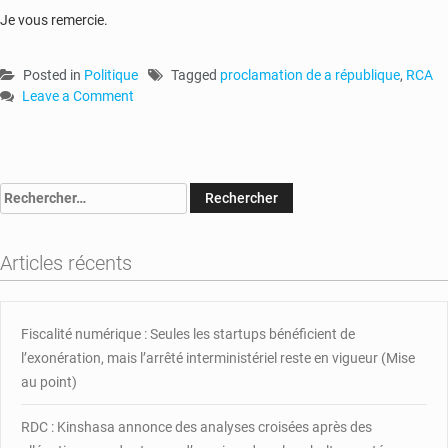
Je vous remercie.
Posted in
Politique
Tagged
proclamation de a république
,
RCA
Leave a Comment
on
La
RCA
célèbre
Rechercher :
le
64eme
anniversaire
Articles récents
de
la
proclamation
de
Fiscalité numérique : Seules les startups bénéficient de
sa
l’exonération, mais l’arrêté interministériel reste en vigueur (Mise
république
au point)
RDC : Kinshasa annonce des analyses croisées après des