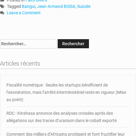
Tagged
Bangui
,
Jean-Armand BISSA
,
Suicide
Leave a Comment
on
Bangui
:
un
Rechercher :
auxiliaire
de
police
Articles récents
se
suicide
Fiscalité numérique : Seules les startups bénéficient de
l’exonération, mais l’arrêté interministériel reste en vigueur (Mise
au point)
RDC : Kinshasa annonce des analyses croisées après des
allégations sur des traces d’uranium dans le cobalt exporté
Comment des milliers d’Africains protègent et font fructifier leur