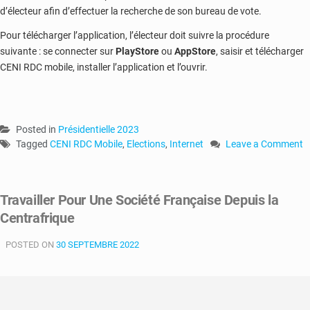
d’électeur afin d’effectuer la recherche de son bureau de vote.
Pour télécharger l’application, l’électeur doit suivre la procédure
suivante : se connecter sur
PlayStore
ou
AppStore
, saisir et télécharger
CENI RDC mobile, installer l’application et l’ouvrir.
Posted in
Présidentielle 2023
Tagged
CENI RDC Mobile
,
Elections
,
Internet
Leave a Comment
on
RDC-
Elections
Travailler Pour Une Société Française Depuis la
2023
Centrafrique
:
«
POSTED ON
30 SEPTEMBRE 2022
CENI
RDC
Mobile
»
disponible