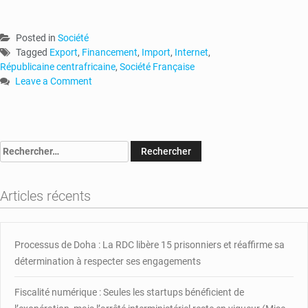
Posted in
Société
Tagged
Export
,
Financement
,
Import
,
Internet
,
Républicaine centrafricaine
,
Société Française
Leave a Comment
on
Travailler
Pour
Une
Rechercher :
Société
Française
Depuis
Articles récents
la
Centrafrique
Processus de Doha : La RDC libère 15 prisonniers et réaffirme sa
détermination à respecter ses engagements
Fiscalité numérique : Seules les startups bénéficient de