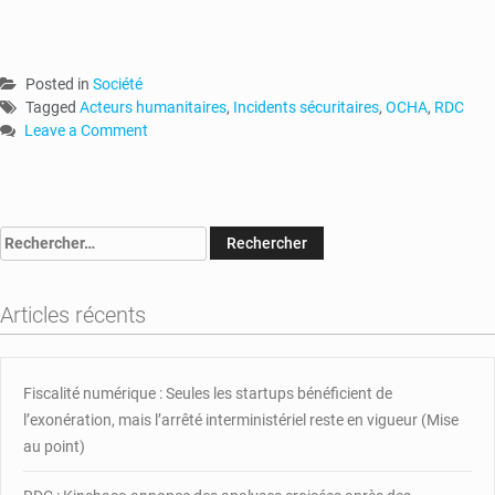
Posted in
Société
Tagged
Acteurs humanitaires
,
Incidents sécuritaires
,
OCHA
,
RDC
Leave a Comment
on
RDC
:
plus
Rechercher :
de
217
incidents
Articles récents
sécuritaires
visant
les
acteurs
Fiscalité numérique : Seules les startups bénéficient de
humanitaires
l’exonération, mais l’arrêté interministériel reste en vigueur (Mise
au point)