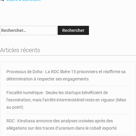
on
RCA
:
Touadéra
Rechercher :
s’active
en
faveur
Articles récents
de
la
levée
de
Processus de Doha : La RDC libère 15 prisonniers et réaffirme sa
l’embargo
détermination à respecter ses engagements
sur
les
Fiscalité numérique : Seules les startups bénéficient de
armes
l’exonération, mais l’arrêté interministériel reste en vigueur (Mise
au point)
RDC : Kinshasa annonce des analyses croisées après des
allégations sur des traces d’uranium dans le cobalt exporté