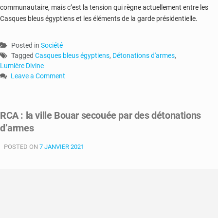
communautaire, mais c’est la tension qui règne actuellement entre les
Casques bleus égyptiens et les éléments de la garde présidentielle.
Posted in
Société
Tagged
Casques bleus égyptiens
,
Détonations d'armes
,
Lumière Divine
Leave a Comment
on
RCA
:
RCA : la ville Bouar secouée par des détonations
un
d’armes
mort
suite
POSTED ON
à
7 JANVIER 2021
des
détonations
d’armes
proche
de
la