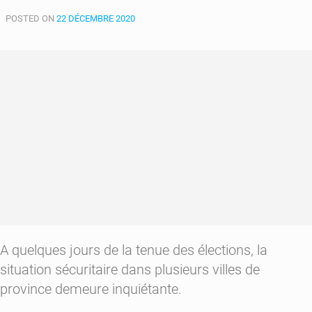
800
POSTED ON
soldats
22 DÉCEMBRE 2020
radiés
de
l’armée
A quelques jours de la tenue des élections, la
situation sécuritaire dans plusieurs villes de
province demeure inquiétante.