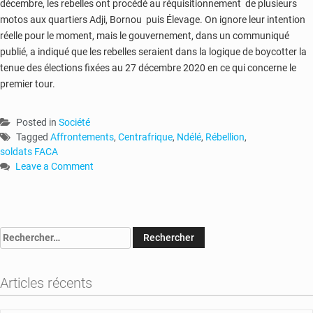
décembre, les rebelles ont procédé au réquisitionnement de plusieurs
motos aux quartiers Adji, Bornou puis Élevage. On ignore leur intention
réelle pour le moment, mais le gouvernement, dans un communiqué
publié, a indiqué que les rebelles seraient dans la logique de boycotter la
tenue des élections fixées au 27 décembre 2020 en ce qui concerne le
premier tour.
Posted in
Société
Tagged
Affrontements
,
Centrafrique
,
Ndélé
,
Rébellion
,
soldats FACA
Leave a Comment
on
RCA-
Ndélé
:
Rechercher :
huit
soldats
FACA
Articles récents
rejoignent
la
rébellion