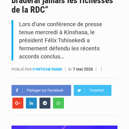
braderai jamais les richesses
de la RDC”
RDC : Raïssa Malu lance les préparatifs d’une Table ronde nationale sur l’éducation inclusive des enfants handicapés
Lors d’une conférence de presse
Shadary et Minaku enfin transférés à l’auditorat militaire après 200 jours d’opacité
tenue mercredi à Kinshasa, le
président Félix Tshisekedi a
fermement défendu les récents
accords conclus…
le:
7 mai 2026
PUBLIÉ PAR
CYNTICHE PANDI
Partager sur Facebook
Tweetez!