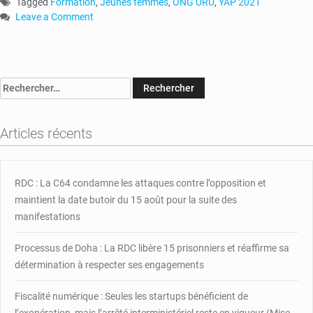
Tagged
Formation
,
Jeunes femmes
,
ONG URU
,
YAP 2021
Leave a Comment
on
RCA
:
30
Rechercher :
femmes
seront
formées
Articles récents
à
la
transformation
du
RDC : La C64 condamne les attaques contre l’opposition et
manioc
maintient la date butoir du 15 août pour la suite des
en
manifestations
gari
et
Processus de Doha : La RDC libère 15 prisonniers et réaffirme sa
atchiéké
détermination à respecter ses engagements
Fiscalité numérique : Seules les startups bénéficient de
l’exonération, mais l’arrêté interministériel reste en vigueur (Mise