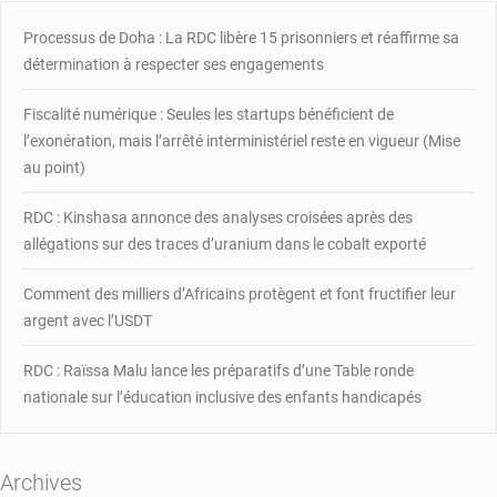
du
Ver
Processus de Doha : La RDC libère 15 prisonniers et réaffirme sa
de
détermination à respecter ses engagements
Guinée
au
Fiscalité numérique : Seules les startups bénéficient de
Tchad
l’exonération, mais l’arrêté interministériel reste en vigueur (Mise
au point)
RDC : Kinshasa annonce des analyses croisées après des
allégations sur des traces d’uranium dans le cobalt exporté
Comment des milliers d’Africains protègent et font fructifier leur
argent avec l’USDT
RDC : Raïssa Malu lance les préparatifs d’une Table ronde
nationale sur l’éducation inclusive des enfants handicapés
Archives