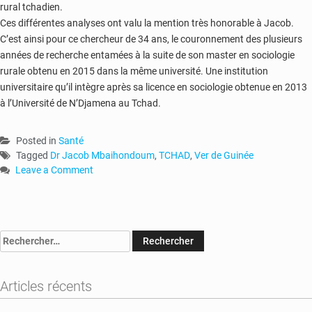
rural tchadien.
Ces différentes analyses ont valu la mention très honorable à Jacob.
C’est ainsi pour ce chercheur de 34 ans, le couronnement des plusieurs
années de recherche entamées à la suite de son master en sociologie
rurale obtenu en 2015 dans la même université. Une institution
universitaire qu’il intègre après sa licence en sociologie obtenue en 2013
à l’Université de N’Djamena au Tchad.
Posted in
Santé
Tagged
Dr Jacob Mbaihondoum
,
TCHAD
,
Ver de Guinée
Leave a Comment
on
Afrique
centrale
:
Rechercher :
un
chercheur
explique
Articles récents
la
recrudescence