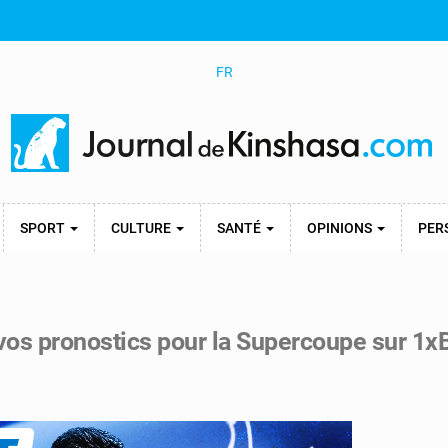
FR
SPORT
CULTURE
SANTÉ
OPINIONS
PER
vos pronostics pour la Supercoupe sur 1xB