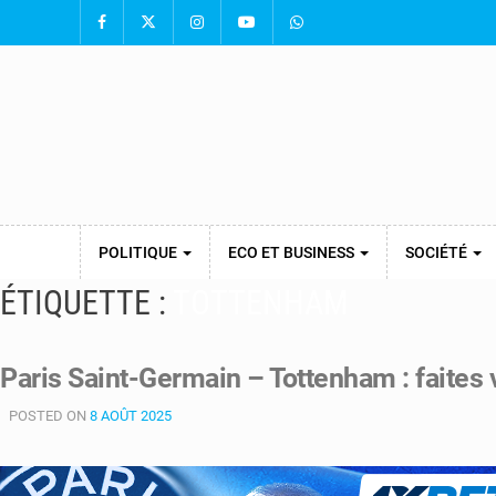
POLITIQUE
ECO ET BUSINESS
SOCIÉTÉ
ÉTIQUETTE :
TOTTENHAM
Paris Saint-Germain – Tottenham : faites 
POSTED ON
8 AOÛT 2025