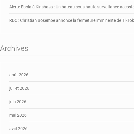
Alerte Ebola à Kinshasa : Un bateau sous haute surveillance accos
RDC : Christian Bosembe annonce la fermeture imminente de TikTok
Archives
août 2026
juillet 2026
juin 2026
mai 2026
avril 2026