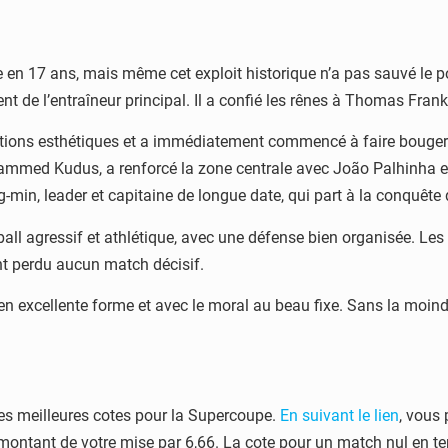
ée en 17 ans, mais même cet exploit historique n’a pas sauvé le 
e l’entraîneur principal. Il a confié les rênes à Thomas Frank, 
ations esthétiques et a immédiatement commencé à faire bouger
ammed Kudus, a renforcé la zone centrale avec João Palhinha e
g-min, leader et capitaine de longue date, qui part à la conquête
l agressif et athlétique, avec une défense bien organisée. Les 
nt perdu aucun match décisif.
 en excellente forme et avec le moral au beau fixe. Sans la moi
t les meilleures cotes pour la Supercoupe.
En suivant le lien
, vous 
 montant de votre mise par 6,66. La cote pour un match nul en t