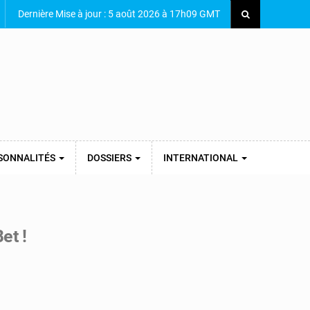
Dernière Mise à jour : 5 août 2026 à 17h09 GMT
SONNALITÉS
DOSSIERS
INTERNATIONAL
et !