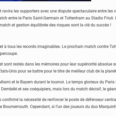
 et ravira les supporters avec une dispute spectaculaire entre le
atch entre le Paris Saint-Germain et Tottenham au Stadio Friuli. 
match et gestion équilibrée des risques sont la clé du succès !
 et à tous les records imaginables. Le prochain match contre Tott
upercoupe.
t sont restés dans les mémoires pour leur supériorité absolue sur
ts-Unis pour se battre pour le titre de meilleur club de la planèt
er Miami et le Bayern durant le tournoi. Le temps glorieux du Par
 Dembélé et ses coéquipiers, mais lors du match décisif, le géant
onfirmé la nécessité de renforcer le poste de défenseur central. 
se de Bournemouth. Cependant, si l’un des joueurs du duo Marqu