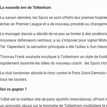
La nouvelle ère de Tottenham
La saison dernière, les Spurs se sont offerts leur premier troph
échec en Premier League et a de nouveau procédé au changement d
Le manager danois a décidé de ne pas se limiter à des amélior
nouveaux défenseurs centraux, a su s’imposer pour signer Moh
Tel. Cependant, la sensation principale a été l’adieu à Son Heun
Thomas Frank souhaite inculquer à Tottenham un style de footbal
rapidement assimilé les idées du nouveau coach : les Spurs n’o
Le club londonien aborde le choc contre le Paris Saint-Germain
tous les lauriers.
Qui va gagner ?
1xBet est le meilleur site de paris sportifs international, offran
un pronostic réussi sur le triomphe de Tottenham multipliera le