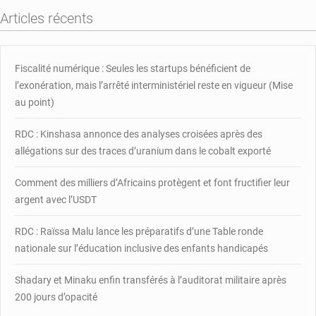
000
Articles récents
ménages
vont
recevoir
des
Fiscalité numérique : Seules les startups bénéficient de
moustiquaires
l’exonération, mais l’arrêté interministériel reste en vigueur (Mise
imprégnées
au point)
en
2024
RDC : Kinshasa annonce des analyses croisées après des
allégations sur des traces d’uranium dans le cobalt exporté
Comment des milliers d’Africains protègent et font fructifier leur
argent avec l’USDT
RDC : Raïssa Malu lance les préparatifs d’une Table ronde
nationale sur l’éducation inclusive des enfants handicapés
Shadary et Minaku enfin transférés à l’auditorat militaire après
200 jours d’opacité