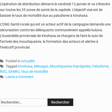
L’opération de distribution démarre le vendredi 12 janvier et va s’étendre
sur toutes les 35 zones de santé de la capitale. L’objectif visé est de
baisser le taux de mortalité due au paludisme à Kinshasa.
L’ONG Santé rurale qui est un acteur actif de la campagne demande une
sécurisation contre les délinquants communément appelés kuluna.
L’Assemblée provinciale de Kinshasa se chargera de faire le suivi de
l’arrivée des moustiquaires, la formation des acteurs et alertes à
l’exécutif provincial.
Posted in
Actualité
Tagged
Kinshasa
,
Ménages
,
Moustiquaires imprégnées
,
Paludisme
,
RDC
,
SANRU
,
Taux de mortalité
Leave a Comment
on
RDC
:
plus
Rechercher :
de
800