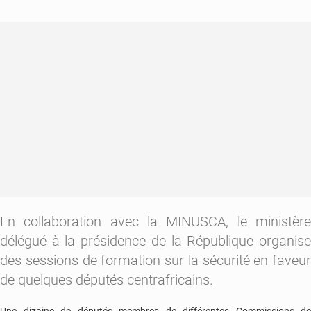
réforme
du
secteur
de
la
sécurité
En collaboration avec la MINUSCA, le ministère
délégué à la présidence de la République organise
des sessions de formation sur la sécurité en faveur
de quelques députés centrafricains.
Une dizaine de députés membres de différentes Commissions de