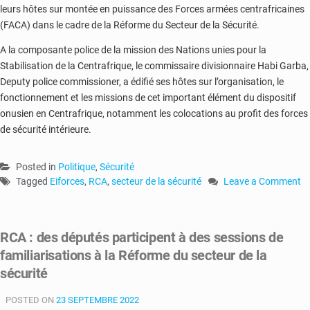
leurs hôtes sur montée en puissance des Forces armées centrafricaines
(FACA) dans le cadre de la Réforme du Secteur de la Sécurité.
A la composante police de la mission des Nations unies pour la
Stabilisation de la Centrafrique, le commissaire divisionnaire Habi Garba,
Deputy police commissioner, a édifié ses hôtes sur l’organisation, le
fonctionnement et les missions de cet important élément du dispositif
onusien en Centrafrique, notamment les colocations au profit des forces
de sécurité intérieure.
Posted in
Politique
,
Sécurité
Tagged
Eiforces
,
RCA
,
secteur de la sécurité
Leave a Comment
on
La
RCA
RCA : des députés participent à des sessions de
et
familiarisations à la Réforme du secteur de la
l’Eiforces
travaillent
sécurité
sur
la
POSTED ON
23 SEPTEMBRE 2022