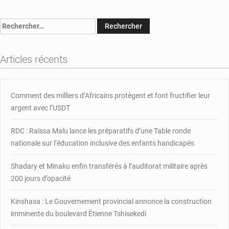
:
des
Rechercher :
députés
participent
à
Articles récents
des
sessions
de
familiarisations
Comment des milliers d’Africains protègent et font fructifier leur
à
argent avec l’USDT
la
Réforme
RDC : Raïssa Malu lance les préparatifs d’une Table ronde
du
nationale sur l’éducation inclusive des enfants handicapés
secteur
de
Shadary et Minaku enfin transférés à l’auditorat militaire après
la
sécurité
200 jours d’opacité
Kinshasa : Le Gouvernement provincial annonce la construction
imminente du boulevard Étienne Tshisekedi