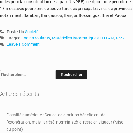
unies pour la consolidation de la paix (UNPBF), ceci pour une période de
18 mois avec pour zone de couverture des principales villes de provinces,
notamment, Bambari, Bangassou, Bangui, Bossangoa, Bria et Paoua.
Posted in
Société
Tagged
Engins roulants
,
Matérielles informatiques
,
OXFAM
,
RSS
Leave a Comment
on
RCA
:
l’OXFAM
Rechercher :
dote
les
points
Articles récents
focaux
sectoriels
genre
du
Fiscalité numérique : Seules les startups bénéficient de
RSS
l’exonération, mais l’arrêté interministériel reste en vigueur (Mise
avec
au point)
les