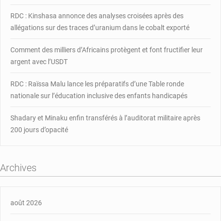
motos
RDC : Kinshasa annonce des analyses croisées après des
et
allégations sur des traces d’uranium dans le cobalt exporté
les
ordinateurs
portables
Comment des milliers d’Africains protègent et font fructifier leur
argent avec l’USDT
RDC : Raïssa Malu lance les préparatifs d’une Table ronde
nationale sur l’éducation inclusive des enfants handicapés
Shadary et Minaku enfin transférés à l’auditorat militaire après
200 jours d’opacité
Archives
août 2026