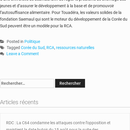
jeunes et d’assurer le développement à la base et de promouvoir
l’autosuffisance alimentaire. Pour Touadéra, les valeurs solides de la
fondation Saemaul qui sont le moteur du développement de la Corée du
Sud peuvent être un modèle pour la RCA.
Posted in
Politique
Tagged
Corée du Sud
,
RCA
,
ressources naturelles
Leave a Comment
on
Coopération
:
la
Rechercher :
RCA
sollicite
l’expertise
Articles récents
de
la
Corée
du
RDC : La C64 condamne les attaques contre l’opposition et
Sud
maintient la date butoir du 15 août pour la suite des