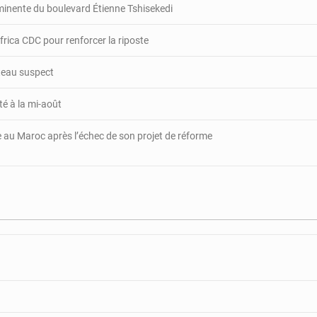
minente du boulevard Étienne Tshisekedi
rica CDC pour renforcer la riposte
ateau suspect
té à la mi-août
e au Maroc après l’échec de son projet de réforme