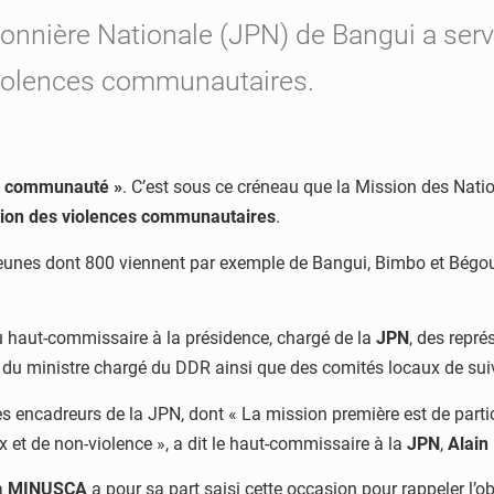
onnière Nationale (JPN) de Bangui a serv
iolences communautaires.
re communauté »
. C’est sous ce créneau que la Mission des Nation
ion des violences communautaires
.
9 jeunes dont 800 viennent par exemple de Bangui, Bimbo et Bégou
 haut-commissaire à la présidence, chargé de la
JPN
, des repr
t du ministre chargé du DDR ainsi que des comités locaux de sui
les encadreurs de la JPN, dont « La mission première est de parti
aix et de non-violence », a dit le haut-commissaire à la
JPN
,
Alain
a
MINUSCA
a pour sa part saisi cette occasion pour rappeler l’ob