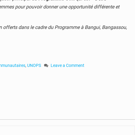
femmes pour pouvoir donner une opportunité différente et
ion offerts dans le cadre du Programme à Bangui, Bangassou,
ommunautaires
,
UNOPS
Leave a Comment
on
RCA
:
lancement
d’un
programme
de
lutte
contre
les
violences