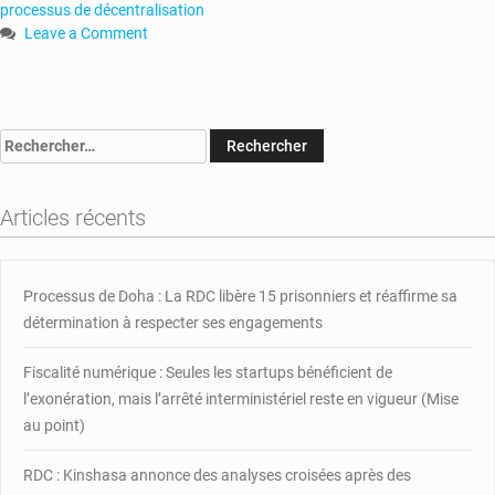
processus de décentralisation
Leave a Comment
on
Emmanuel
Macron
veut
Rechercher :
accompagner
le
processus
Articles récents
de
décentralisation
au
Cameroun
Processus de Doha : La RDC libère 15 prisonniers et réaffirme sa
détermination à respecter ses engagements
Fiscalité numérique : Seules les startups bénéficient de
l’exonération, mais l’arrêté interministériel reste en vigueur (Mise
au point)
RDC : Kinshasa annonce des analyses croisées après des