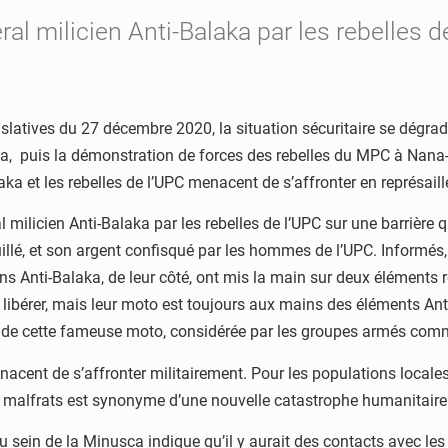
éral milicien Anti-Balaka par les rebelles 
islatives du 27 décembre 2020, la situation sécuritaire se dégrad
 puis la démonstration de forces des rebelles du MPC à Nana-
ka et les rebelles de l’UPC menacent de s’affronter en représaill
ral milicien Anti-Balaka par les rebelles de l’UPC sur une barriè
ouillé, et son argent confisqué par les hommes de l’UPC. Inform
ciens Anti-Balaka, de leur côté, ont mis la main sur deux éléments
es libérer, mais leur moto est toujours aux mains des éléments A
he de cette fameuse moto, considérée par les groupes armés com
enacent de s’affronter militairement. Pour les populations local
malfrats est synonyme d’une nouvelle catastrophe humanitaire 
sein de la Minusca indique qu’il y aurait des contacts avec les 