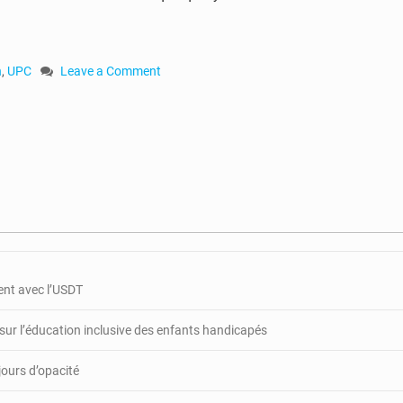
n
,
UPC
Leave a Comment
on
RCA
:
vive
tension
entre
les
miliciens
Anti-
Balaka
et
gent avec l’USDT
l’UPC
à
 sur l’éducation inclusive des enfants handicapés
Pombolo
et
jours d’opacité
à
Gambo