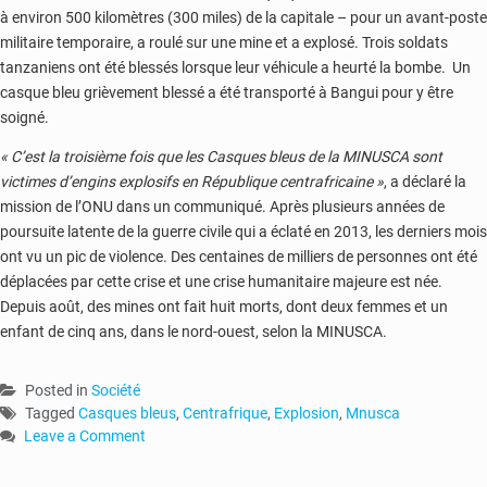
à environ 500 kilomètres (300 miles) de la capitale – pour un avant-poste
militaire temporaire, a roulé sur une mine et a explosé. Trois soldats
tanzaniens ont été blessés lorsque leur véhicule a heurté la bombe. Un
casque bleu grièvement blessé a été transporté à Bangui pour y être
soigné.
« C’est la troisième fois que les Casques bleus de la MINUSCA sont
victimes d’engins explosifs en République centrafricaine »
, a déclaré la
mission de l’ONU dans un communiqué. Après plusieurs années de
poursuite latente de la guerre civile qui a éclaté en 2013, les derniers mois
ont vu un pic de violence. Des centaines de milliers de personnes ont été
déplacées par cette crise et une crise humanitaire majeure est née.
Depuis août, des mines ont fait huit morts, dont deux femmes et un
enfant de cinq ans, dans le nord-ouest, selon la MINUSCA.
Posted in
Société
Tagged
Casques bleus
,
Centrafrique
,
Explosion
,
Mnusca
Leave a Comment
on
RCA