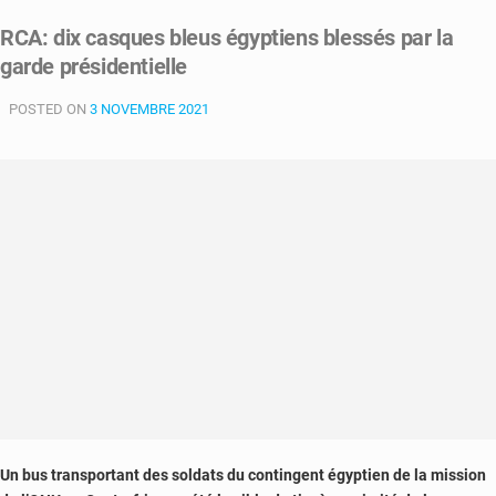
:
RCA: dix casques bleus égyptiens blessés par la
plusieurs
garde présidentielle
casques
bleus
POSTED ON
meurent
3 NOVEMBRE 2021
dans
une
explosion
de
mine
Un bus transportant des soldats du contingent égyptien de la mission