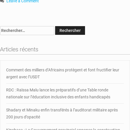
Leave a Comment
on
RCA:
dix
casques
Rechercher :
bleus
égyptiens
blessés
Articles récents
par
la
garde
présidentielle
Comment des milliers d’Africains protègent et font fructifier leur
argent avec l’USDT
RDC : Raïssa Malu lance les préparatifs d’une Table ronde
nationale sur l’éducation inclusive des enfants handicapés
Shadary et Minaku enfin transférés à l’auditorat militaire après
200 jours d’opacité