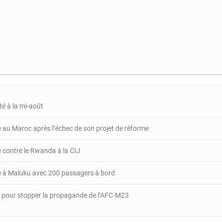
Tchad
:
Abdoul
Miskine
placé
sous
mandat
de
dépôt
à
té à la mi-août
N’Djam
e au Maroc après l’échec de son projet de réforme
re contre le Rwanda à la CIJ
te à Maluku avec 200 passagers à bord
 pour stopper la propagande de l’AFC-M23