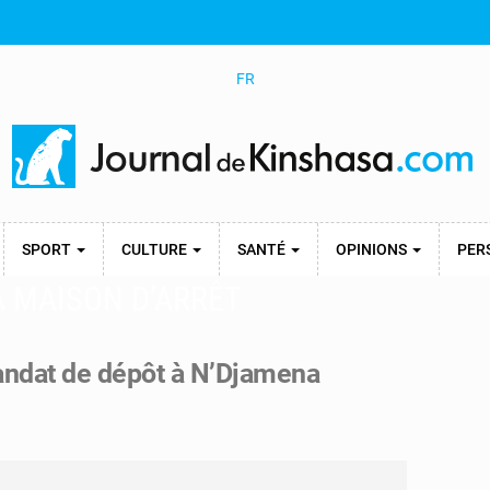
FR
SPORT
CULTURE
SANTÉ
OPINIONS
PER
A MAISON D’ARRÊT
andat de dépôt à N’Djamena