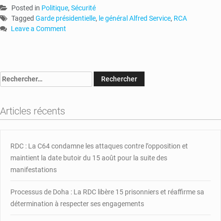
Posted in
Politique
,
Sécurité
Tagged
Garde présidentielle
,
le général Alfred Service
,
RCA
Leave a Comment
on
RCA
:
le
Rechercher :
général
Alfred
Service
Articles récents
n’est
plus
directeur
général
RDC : La C64 condamne les attaques contre l’opposition et
de
maintient la date butoir du 15 août pour la suite des
la
manifestations
garde
présidentielle
Processus de Doha : La RDC libère 15 prisonniers et réaffirme sa
détermination à respecter ses engagements