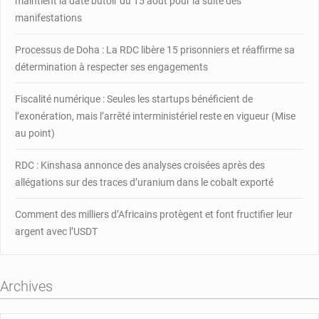
maintient la date butoir du 15 août pour la suite des
la
manifestations
166ème
place
Processus de Doha : La RDC libère 15 prisonniers et réaffirme sa
détermination à respecter ses engagements
Fiscalité numérique : Seules les startups bénéficient de
l’exonération, mais l’arrêté interministériel reste en vigueur (Mise
au point)
RDC : Kinshasa annonce des analyses croisées après des
allégations sur des traces d’uranium dans le cobalt exporté
Comment des milliers d’Africains protègent et font fructifier leur
argent avec l’USDT
Archives