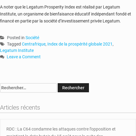
A noter que le Legatum Prosperity Index est réalisé par Legatum
Institute, un organisme de bienfaisance éducatif indépendant fondé et
financé en partie par la société d’investissement privée Legatum.
Posted in
Société
Tagged
Centrafrique
,
Index de la prospérité globale 2021
,
Legatum Institute
Leave a Comment
on
Index
de
la
Rechercher :
prospérité
globale
2021
Articles récents
:
la
centrafricaine
classée
RDC : La C64 condamne les attaques contre l’opposition et
à