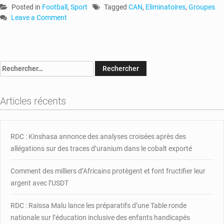
Posted in
Football
,
Sport
Tagged
CAN
,
Eliminatoires
,
Groupes
Leave a Comment
on
Éliminatoires
Can
2021
Rechercher :
:
Plusieurs
équipes
Articles récents
attendues
pour
la
5e
RDC : Kinshasa annonce des analyses croisées après des
journée
allégations sur des traces d’uranium dans le cobalt exporté
Comment des milliers d’Africains protègent et font fructifier leur
argent avec l’USDT
RDC : Raïssa Malu lance les préparatifs d’une Table ronde
nationale sur l’éducation inclusive des enfants handicapés