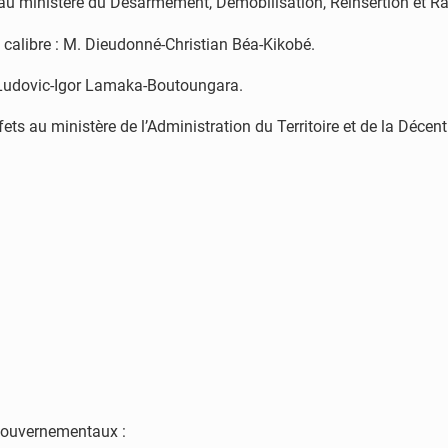
au ministère du Désarmement, Démobilisation, Réinsertion et R
 calibre : M. Dieudonné-Christian Béa-Kikobé.
-Ludovic-Igor Lamaka-Boutoungara.
s au ministère de l’Administration du Territoire et de la Décentr
gouvernementaux :