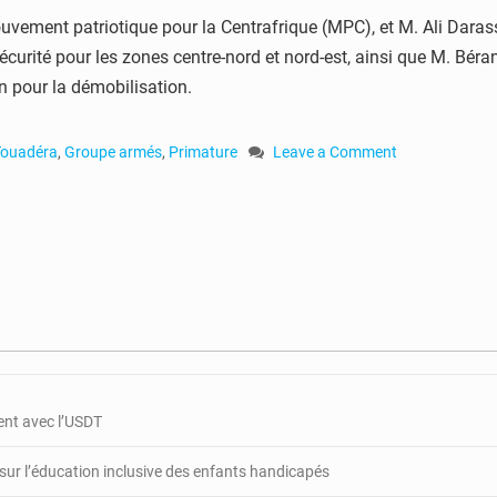
uvement patriotique pour la Centrafrique (MPC), et M. Ali Daras
 sécurité pour les zones centre-nord et nord-est, ainsi que M. B
on pour la démobilisation.
Touadéra
,
Groupe armés
,
Primature
Leave a Comment
on
RCA
:
des
représentants
des
groupes
armés
nommés
à
la
gent avec l’USDT
primature
 sur l’éducation inclusive des enfants handicapés