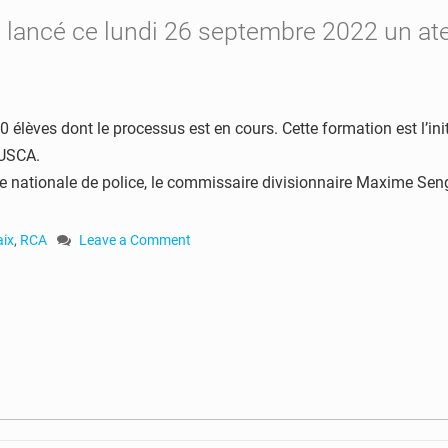
ce lancé ce lundi 26 septembre 2022 un at
 élèves dont le processus est en cours. Cette formation est l’init
NUSCA.
cole nationale de police, le commissaire divisionnaire Maxime Se
aix
,
RCA
Leave a Comment
on
RCA
:
la
direction
de
la
police
nationale