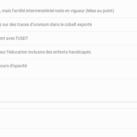
recycle
les
 mais l’arrêté interministériel reste en vigueur (Mise au point)
gardiens
de
 sur des traces d’uranium dans le cobalt exporté
la
paix
gent avec l’USDT
 sur l’éducation inclusive des enfants handicapés
jours d’opacité