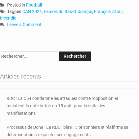
Posted in
Football
Tagged
CAN 2021
,
Fauves du Bas-Oubangui
,
François Zaoui
,
Incendie
Leave a Comment
on
RCA
:
François
Rechercher :
Zaoui
échappe
à
Articles récents
un
incendie
RDC : La C64 condamne les attaques contre l’opposition et
maintient la date butoir du 15 août pour la suite des
manifestations
Processus de Doha : La RDC libère 15 prisonniers et réaffirme sa
détermination à respecter ses engagements