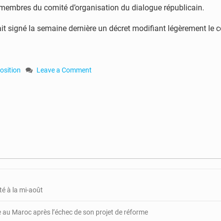
membres du comité d’organisation du dialogue républicain.
it signé la semaine dernière un décret modifiant légèrement le c
osition
Leave a Comment
on
RCA
:
l’opposition
menace
de
quitter
le
comité
d’organisation
du
té à la mi-août
dialogue
e au Maroc après l’échec de son projet de réforme