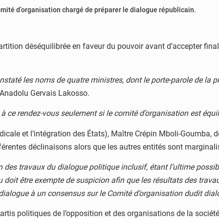
omité d’organisation chargé de préparer le dialogue républicain.
artition déséquilibrée en faveur du pouvoir avant d’accepter fi
taté les noms de quatre ministres, dont le porte-parole de la pr
e, Anadolu Gervais Lakosso.
t à ce rendez-vous seulement si le comité d’organisation est équil
dicale et l’intégration des États), Maître Crépin Mboli-Goumba, de
ifférentes déclinaisons alors que les autres entités sont marginali
des travaux du dialogue politique inclusif, étant l’ultime possibil
 doit être exempte de suspicion afin que les résultats des travau
u dialogue à un consensus sur le Comité d’organisation dudit dia
partis politiques de l’opposition et des organisations de la socié